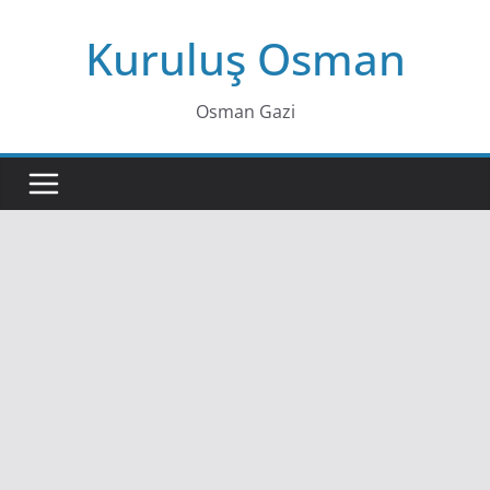
Skip
Kuruluş Osman
to
content
Osman Gazi