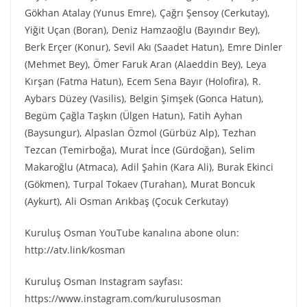
Gökhan Atalay (Yunus Emre), Çağrı Şensoy (Cerkutay),
Yiğit Uçan (Boran), Deniz Hamzaoğlu (Bayındır Bey),
Berk Erçer (Konur), Sevil Akı (Saadet Hatun), Emre Dinler
(Mehmet Bey), Ömer Faruk Aran (Alaeddin Bey), Leya
Kırşan (Fatma Hatun), Ecem Sena Bayır (Holofira), R.
Aybars Düzey (Vasilis), Belgin Şimşek (Gonca Hatun),
Begüm Çağla Taşkın (Ülgen Hatun), Fatih Ayhan
(Baysungur), Alpaslan Özmol (Gürbüz Alp), Tezhan
Tezcan (Temirboğa), Murat İnce (Gürdoğan), Selim
Makaroğlu (Atmaca), Adil Şahin (Kara Ali), Burak Ekinci
(Gökmen), Turpal Tokaev (Turahan), Murat Boncuk
(Aykurt), Ali Osman Arıkbaş (Çocuk Cerkutay)
Kuruluş Osman YouTube kanalına abone olun:
http://atv.link/kosman
Kuruluş Osman Instagram sayfası:
https://www.instagram.com/kurulusosman