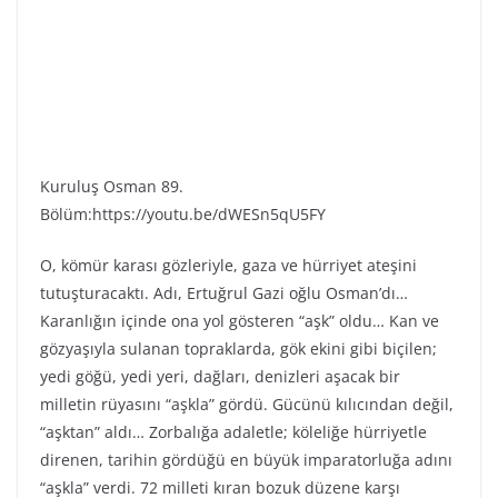
Kuruluş Osman 89.
Bölüm:https://youtu.be/dWESn5qU5FY
O, kömür karası gözleriyle, gaza ve hürriyet ateşini
tutuşturacaktı. Adı, Ertuğrul Gazi oğlu Osman’dı…
Karanlığın içinde ona yol gösteren “aşk” oldu… Kan ve
gözyaşıyla sulanan topraklarda, gök ekini gibi biçilen;
yedi göğü, yedi yeri, dağları, denizleri aşacak bir
milletin rüyasını “aşkla” gördü. Gücünü kılıcından değil,
“aşktan” aldı… Zorbalığa adaletle; köleliğe hürriyetle
direnen, tarihin gördüğü en büyük imparatorluğa adını
“aşkla” verdi. 72 milleti kıran bozuk düzene karşı