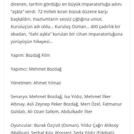
direnen, tarihin gördüğü en büyük imparatorluğa adını
“aşkla” verdi. 72 milleti kıran bozuk düzene karşı
başkaldırı, mazlumların sessiz çığlığına umut,
Kuruluş’un adı oldu… Kuruluş Osman… 400 çadırlık bir
obadan, “ilahi aşkla” kurulan bir cihan imparatorluğuna
yürüyüşün hikayesi…
Yapım: Bozdağ Film
Yapımcı: Mehmet Bozdağ
Yönetmen: Ahmet Yılmaz
Senaryo: Mehmet Bozdağ, İsa Yıldız, Mehmet İlker
Altınay, Aslı Zeynep Peker Bozdağ, Mert Özel, Fatmanur
Güldalı, Ali Ozan Salkım, Abdulkadir İlter
Oyuncular: Burak Özçivit (Osman), Yıldız Çağrı Atiksoy
(Malhun), Serhat Kılıç (Kosses), Seda Yıldız (Edebalı),