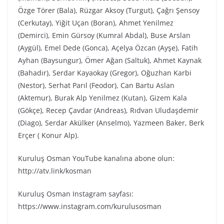
Özge Törer (Bala), Rüzgar Aksoy (Turgut), Çağrı Şensoy
(Cerkutay), Yiğit Uçan (Boran), Ahmet Yenilmez
(Demirci), Emin Gürsoy (Kumral Abdal), Buse Arslan
(Aygül), Emel Dede (Gonca), Açelya Özcan (Ayşe), Fatih
Ayhan (Baysungur), Ömer Ağan (Saltuk), Ahmet Kaynak
(Bahadır), Serdar Kayaokay (Gregor), Oğuzhan Karbi
(Nestor), Serhat Parıl (Feodor), Can Bartu Aslan
(Aktemur), Burak Alp Yenilmez (Kutan), Gizem Kala
(Gökçe), Recep Çavdar (Andreas), Rıdvan Uludaşdemir
(Diago), Serdar Akülker (Anselmo), Yazmeen Baker, Berk
Erçer ( Konur Alp).
Kuruluş Osman YouTube kanalına abone olun:
http://atv.link/kosman
Kuruluş Osman Instagram sayfası:
https://www.instagram.com/kurulusosman