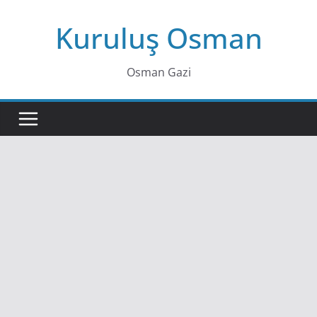
Skip
Kuruluş Osman
to
content
Osman Gazi