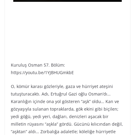
Kuruluş Osman 57. Bölüm:
https://youtu.be/1YJBHUGmkbE
O, kömür karası gözleriyle, gaza ve hürriyet ateşini
tutuşturacaktı. Adı, Ertuğrul Gazi oğlu Osman’dı…
Karanlığın içinde ona yol gösteren “aşk” oldu… Kan ve
gözyaşıyla sulanan topraklarda, gök ekini gibi biçilen;
yedi göğü, yedi yeri, dağları, denizleri aşacak bir
milletin rüyasını “aşkla” gördü. Gücünü kılıcından değil,
“aşktan” aldı… Zorbalığa adaletle; köleliğe hürriyetle