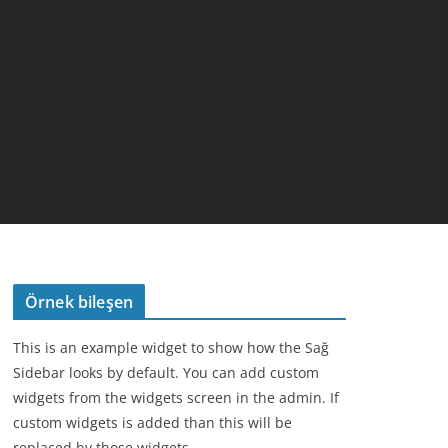
Örnek bileşen
This is an example widget to show how the Sağ
Sidebar looks by default. You can add custom
widgets from the widgets screen in the admin. If
custom widgets is added than this will be
replaced by those widgets.