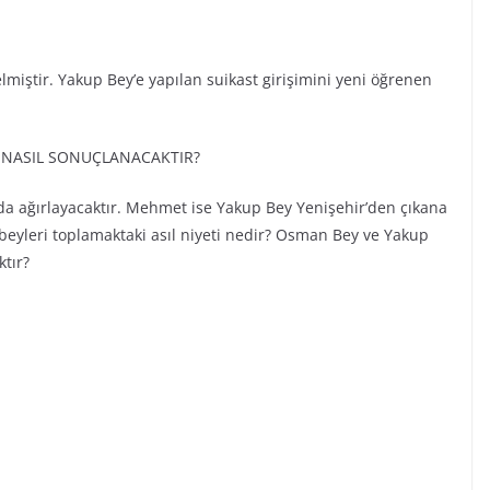
miştir. Yakup Bey’e yapılan suikast girişimini yeni öğrenen
M NASIL SONUÇLANACAKTIR?
a ağırlayacaktır. Mehmet ise Yakup Bey Yenişehir’den çıkana
 beyleri toplamaktaki asıl niyeti nedir? Osman Bey ve Yakup
tır?