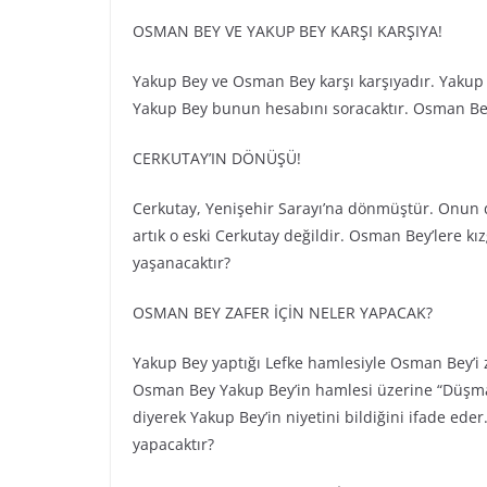
OSMAN BEY VE YAKUP BEY KARŞI KARŞIYA!
Yakup Bey ve Osman Bey karşı karşıyadır. Yakup
Yakup Bey bunun hesabını soracaktır. Osman Bey
CERKUTAY’IN DÖNÜŞÜ!
Cerkutay, Yenişehir Sarayı’na dönmüştür. Onun 
artık o eski Cerkutay değildir. Osman Bey’lere k
yaşanacaktır?
OSMAN BEY ZAFER İÇİN NELER YAPACAK?
Yakup Bey yaptığı Lefke hamlesiyle Osman Bey’i 
Osman Bey Yakup Bey’in hamlesi üzerine “Düşman 
diyerek Yakup Bey’in niyetini bildiğini ifade ed
yapacaktır?