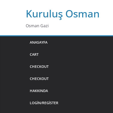
Skip
Kuruluş Osman
to
content
Osman Gazi
ANASAYFA
CART
CHECKOUT
CHECKOUT
HAKKINDA
LOGIN/REGISTER