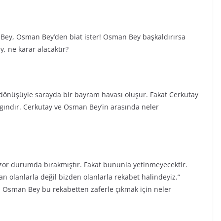
 Bey, Osman Bey’den biat ister! Osman Bey başkaldırırsa
, ne karar alacaktır?
dönüşüyle sarayda bir bayram havası oluşur. Fakat Cerkutay
ızgındır. Cerkutay ve Osman Bey’in arasında neler
zor durumda bırakmıştır. Fakat bununla yetinmeyecektir.
olanlarla değil bizden olanlarla rekabet halindeyiz.”
er. Osman Bey bu rekabetten zaferle çıkmak için neler