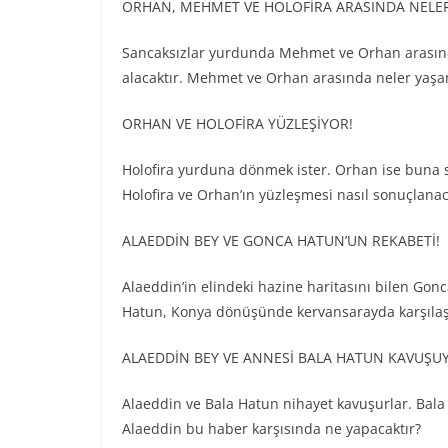
ORHAN, MEHMET VE HOLOFİRA ARASINDA NELE
Sancaksızlar yurdunda Mehmet ve Orhan arasında
alacaktır. Mehmet ve Orhan arasında neler yaşana
ORHAN VE HOLOFİRA YÜZLEŞİYOR!
Holofira yurduna dönmek ister. Orhan ise buna sı
Holofira ve Orhan’ın yüzleşmesi nasıl sonuçlanac
ALAEDDİN BEY VE GONCA HATUN’UN REKABETİ!
Alaeddin’in elindeki hazine haritasını bilen Gon
Hatun, Konya dönüşünde kervansarayda karşılaşır
ALAEDDİN BEY VE ANNESİ BALA HATUN KAVUŞU
Alaeddin ve Bala Hatun nihayet kavuşurlar. Bala 
Alaeddin bu haber karşısında ne yapacaktır?