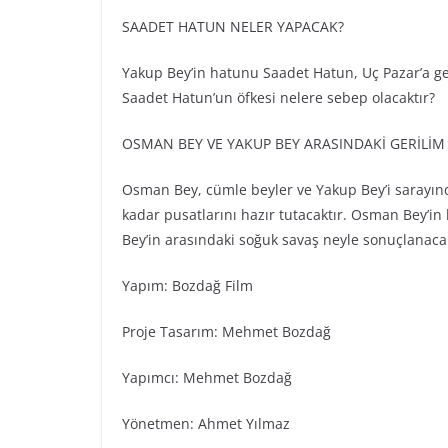
SAADET HATUN NELER YAPACAK?
Yakup Bey’in hatunu Saadet Hatun, Uç Pazar’a gel
Saadet Hatun’un öfkesi nelere sebep olacaktır?
OSMAN BEY VE YAKUP BEY ARASINDAKİ GERİLİ
Osman Bey, cümle beyler ve Yakup Bey’i sarayınd
kadar pusatlarını hazır tutacaktır. Osman Bey’in
Bey’in arasındaki soğuk savaş neyle sonuçlanacak
Yapım: Bozdağ Fi̇lm
Proje Tasarım: Mehmet Bozdağ
Yapımcı: Mehmet Bozdağ
Yönetmen: Ahmet Yılmaz