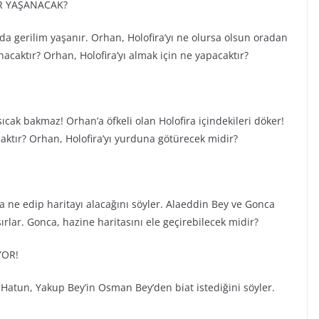
R YAŞANACAK?
 gerilim yaşanır. Orhan, Holofira’yı ne olursa olsun oradan
caktır? Orhan, Holofira’yı almak için ne yapacaktır?
cak bakmaz! Orhan’a öfkeli olan Holofira içindekileri döker!
aktır? Orhan, Holofira’yı yurduna götürecek midir?
ca ne edip haritayı alacağını söyler. Alaeddin Bey ve Gonca
lar. Gonca, hazine haritasını ele geçirebilecek midir?
YOR!
Hatun, Yakup Bey’in Osman Bey’den biat istediğini söyler.