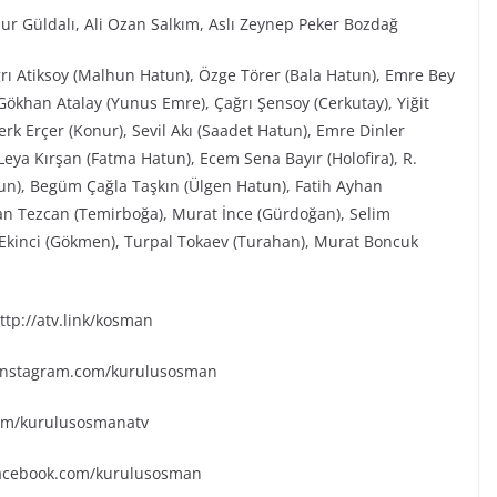
ur Güldalı, Ali Ozan Salkım, Aslı Zeynep Peker Bozdağ
ğrı Atiksoy (Malhun Hatun), Özge Törer (Bala Hatun), Emre Bey
ökhan Atalay (Yunus Emre), Çağrı Şensoy (Cerkutay), Yiğit
rk Erçer (Konur), Sevil Akı (Saadet Hatun), Emre Dinler
eya Kırşan (Fatma Hatun), Ecem Sena Bayır (Holofira), R.
tun), Begüm Çağla Taşkın (Ülgen Hatun), Fatih Ayhan
an Tezcan (Temirboğa), Murat İnce (Gürdoğan), Selim
k Ekinci (Gökmen), Turpal Tokaev (Turahan), Murat Boncuk
tp://atv.link/kosman
.instagram.com/kurulusosman
.com/kurulusosmanatv
facebook.com/kurulusosman