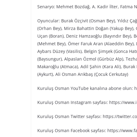
Senaryo: Mehmet Bozdağ, A. Kadir İlter, Fatma N
Oyuncular: Burak Özçivit (Osman Bey), Yıldız Ça
(Orhan Bey), Mirza Bahattin Doğan (Yakup Bey), G
Uçan (Boran), Deniz Hamzaoğlu (Bayındır Bey), Be
(Mehmet Bey), Ömer Faruk Aran (Alaeddin Bey), L
Aybars Düzey (Vasilis), Belgin Şimşek (Gonca Ha
(Baysungur), Alpaslan Özmol (Gürbüz Alp), Tezh
Makaroğlu (Atmaca), Adil Şahin (Kara Ali), Bura
(Aykurt), Ali Osman Arıkbaş (Çocuk Cerkutay)
Kuruluş Osman YouTube kanalına abone olun: ht
Kuruluş Osman Instagram sayfası: https://www
Kuruluş Osman Twitter sayfası: https://twitter
Kuruluş Osman Facebook sayfası: https://www.