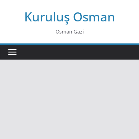
Skip
Kuruluş Osman
to
content
Osman Gazi