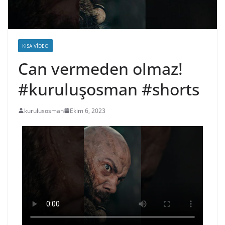
KISA VIDEO
Can vermeden olmaz!
#kuruluşosman #shorts
kurulusosman
Ekim 6, 2023