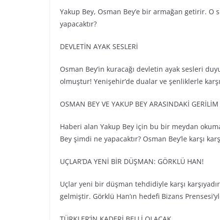
Yakup Bey, Osman Bey’e bir armağan getirir. O s
yapacaktır?
DEVLETİN AYAK SESLERİ
Osman Bey’in kuracağı devletin ayak sesleri duy
olmuştur! Yenişehir’de dualar ve şenliklerle karş
OSMAN BEY VE YAKUP BEY ARASINDAKİ GERİLİ
Haberi alan Yakup Bey için bu bir meydan okuma
Bey şimdi ne yapacaktır? Osman Bey’le karşı karşı
UÇLAR’DA YENİ BİR DÜŞMAN: GÖRKLÜ HAN!
Uçlar yeni bir düşman tehdidiyle karşı karşıyadır.
gelmiştir. Görklü Han’ın hedefi Bizans Prensesi’y
TÜRKLER’İN KADERİ BELLİ OLACAK