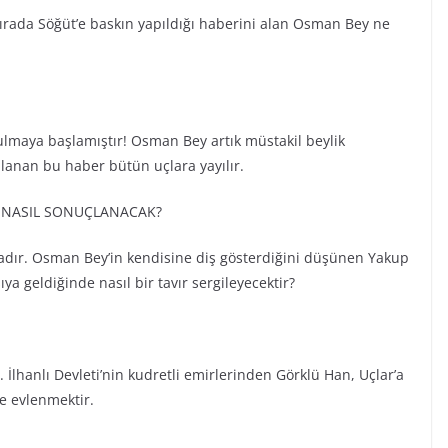
ırada Söğüt’e baskın yapıldığı haberini alan Osman Bey ne
ulmaya başlamıştır! Osman Bey artık müstakil beylik
ılanan bu haber bütün uçlara yayılır.
M NASIL SONUÇLANACAK?
dır. Osman Bey’in kendisine diş gösterdiğini düşünen Yakup
ya geldiğinde nasıl bir tavır sergileyecektir?
 İlhanlı Devleti’nin kudretli emirlerinden Görklü Han, Uçlar’a
le evlenmektir.