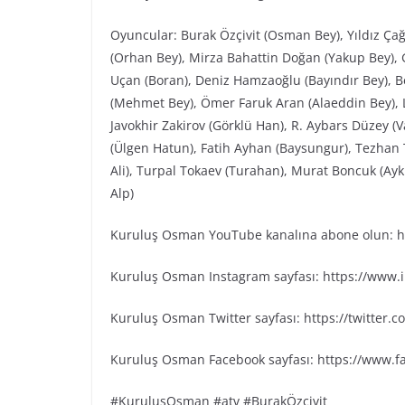
Oyuncular: Burak Özçivit (Osman Bey), Yıldız Ça
(Orhan Bey), Mirza Bahattin Doğan (Yakup Bey), G
Uçan (Boran), Deniz Hamzaoğlu (Bayındır Bey), Be
(Mehmet Bey), Ömer Faruk Aran (Alaeddin Bey), L
Javokhir Zakirov (Görklü Han), R. Aybars Düzey (
(Ülgen Hatun), Fatih Ayhan (Baysungur), Tezhan 
Ali), Turpal Tokaev (Turahan), Murat Boncuk (Ayk
Alp)
Kuruluş Osman YouTube kanalına abone olun: ht
Kuruluş Osman Instagram sayfası: https://www
Kuruluş Osman Twitter sayfası: https://twitter
Kuruluş Osman Facebook sayfası: https://www.
#KuruluşOsman #atv #BurakÖzçivit