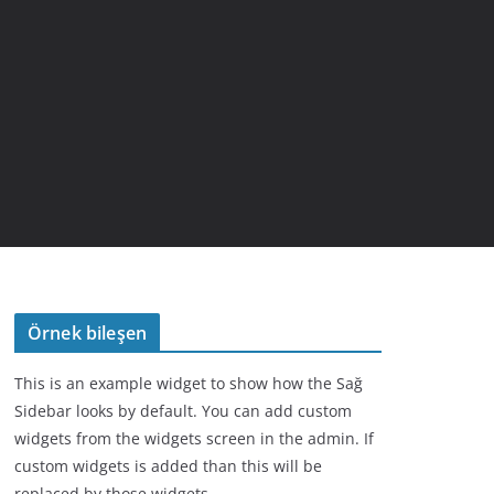
Örnek bileşen
This is an example widget to show how the Sağ
Sidebar looks by default. You can add custom
widgets from the widgets screen in the admin. If
custom widgets is added than this will be
replaced by those widgets.