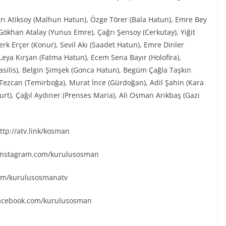
ğrı Atiksoy (Malhun Hatun), Özge Törer (Bala Hatun), Emre Bey
ökhan Atalay (Yunus Emre), Çağrı Şensoy (Cerkutay), Yiğit
rk Erçer (Konur), Sevil Akı (Saadet Hatun), Emre Dinler
eya Kırşan (Fatma Hatun), Ecem Sena Bayır (Holofira),
Vasilis), Belgin Şimşek (Gonca Hatun), Begüm Çağla Taşkın
Tezcan (Temirboğa), Murat İnce (Gürdoğan), Adil Şahin (Kara
urt), Çağıl Aydıner (Prenses Maria), Ali Osman Arıkbaş (Gazi
tp://atv.link/kosman
.instagram.com/kurulusosman
.com/kurulusosmanatv
facebook.com/kurulusosman