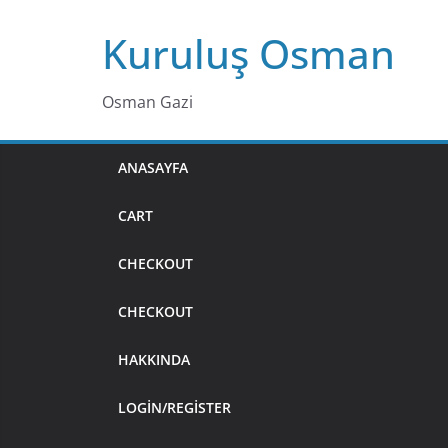
Skip
Kuruluş Osman
to
content
Osman Gazi
ANASAYFA
CART
CHECKOUT
CHECKOUT
HAKKINDA
LOGIN/REGISTER