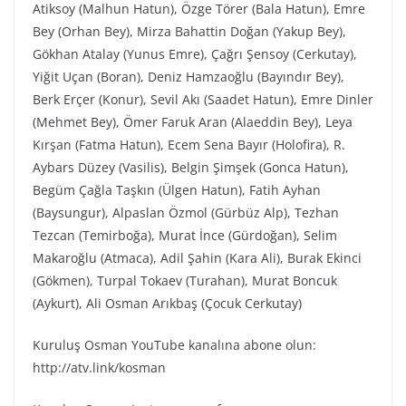
Atiksoy (Malhun Hatun), Özge Törer (Bala Hatun), Emre
Bey (Orhan Bey), Mirza Bahattin Doğan (Yakup Bey),
Gökhan Atalay (Yunus Emre), Çağrı Şensoy (Cerkutay),
Yiğit Uçan (Boran), Deniz Hamzaoğlu (Bayındır Bey),
Berk Erçer (Konur), Sevil Akı (Saadet Hatun), Emre Dinler
(Mehmet Bey), Ömer Faruk Aran (Alaeddin Bey), Leya
Kırşan (Fatma Hatun), Ecem Sena Bayır (Holofira), R.
Aybars Düzey (Vasilis), Belgin Şimşek (Gonca Hatun),
Begüm Çağla Taşkın (Ülgen Hatun), Fatih Ayhan
(Baysungur), Alpaslan Özmol (Gürbüz Alp), Tezhan
Tezcan (Temirboğa), Murat İnce (Gürdoğan), Selim
Makaroğlu (Atmaca), Adil Şahin (Kara Ali), Burak Ekinci
(Gökmen), Turpal Tokaev (Turahan), Murat Boncuk
(Aykurt), Ali Osman Arıkbaş (Çocuk Cerkutay)
Kuruluş Osman YouTube kanalına abone olun:
http://atv.link/kosman