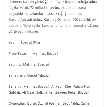
direnen, tarihin gördüğü en büyük imparatorluğa adını
“aşkla” verdi. 72 milleti kıran bozuk düzene karşı
başkaldırı, mazlumların sessiz çığlığına umut,
Kuruluş’un adı oldu… Kuruluş Osman… 400 çadırlık bir
obadan, “ilahi aşkla” kurulan bir cihan imparatorluğuna
yürüyüşün hikayesi…
Yapım: Bozdağ Fi̇lm
Proje Tasarım: Mehmet Bozdağ
Yapımcı: Mehmet Bozdağ
Yönetmen: Ahmet Yılmaz
Senaryo: Mehmet Bozdağ, A. Kadir İlter, Fatma Nur
Güldalı, Ali Ozan Salkım, Aslı Zeynep Peker Bozdağ
Oyuncular: Burak Özçivit (Osman Bey), Yıldız Çağrı