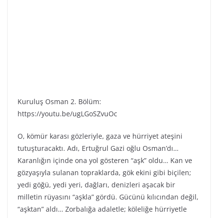
Kuruluş Osman 2. Bölüm:
https://youtu.be/ugLGoSZvuOc
O, kömür karası gözleriyle, gaza ve hürriyet ateşini
tutuşturacaktı. Adı, Ertuğrul Gazi oğlu Osman’dı…
Karanlığın içinde ona yol gösteren “aşk” oldu… Kan ve
gözyaşıyla sulanan topraklarda, gök ekini gibi biçilen;
yedi göğü, yedi yeri, dağları, denizleri aşacak bir
milletin rüyasını “aşkla” gördü. Gücünü kılıcından değil,
“aşktan” aldı… Zorbalığa adaletle; köleliğe hürriyetle