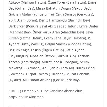
Atiksoy (Malhun Hatun), Özge Törer (Bala Hatun), Emre
Bey (Orhan Bey), Mirza Bahattin Doğan (Yakup Bey),
Gökhan Atalay (Yunus Emre), Çağrı Şensoy (Cerkutay),
Yiğit Uçan (Boran), Deniz Hamzaoğlu (Bayındır Bey),
Berk Erçer (Konur), Sevil Akı (Saadet Hatun), Emre Dinler
(Mehmet Bey), Ömer Faruk Aran (Alaeddin Bey), Leya
Kırşan (Fatma Hatun), Ecem Sena Bayır (Holofira), R.
Aybars Düzey (Vasilis), Belgin Şimşek (Gonca Hatun),
Begüm Çağla Taşkın (Ülgen Hatun), Fatih Ayhan
(Baysungur), Alpaslan Özmol (Gürbüz Alp), Tezhan
Tezcan (Temirboğa), Murat İnce (Gürdoğan), Selim
Makaroğlu (Atmaca), Adil Şahin (Kara Ali), Burak Ekinci
(Gökmen), Turpal Tokaev (Turahan), Murat Boncuk
(Aykurt), Ali Osman Arıkbaş (Çocuk Cerkutay)
Kuruluş Osman YouTube kanalına abone olun:
http://atv.link/kosman