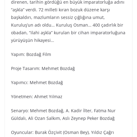
direnen, tarihin gördüğü en büyük imparatorluğa adını
“aşkla” verdi. 72 milleti kıran bozuk düzene karşı
başkaldırı, mazlumların sessiz çığlığına umut,
Kuruluş’un adı oldu… Kuruluş Osman… 400 çadırlık bir
obadan, “ilahi aşkla” kurulan bir cihan imparatorluğuna
yürüyüşün hikayesi…
Yapım: Bozdağ Fi̇lm
Proje Tasarım: Mehmet Bozdağ
Yapımcı: Mehmet Bozdağ
Yönetmen: Ahmet Yılmaz
Senaryo: Mehmet Bozdağ, A. Kadir İlter, Fatma Nur
Güldalı, Ali Ozan Salkım, Aslı Zeynep Peker Bozdağ
Oyuncular: Burak Özçivit (Osman Bey), Yıldız Çağrı