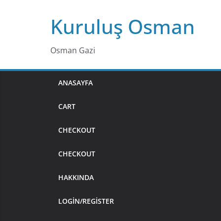
Skip
Kuruluş Osman
to
content
Osman Gazi
ANASAYFA
CART
CHECKOUT
CHECKOUT
HAKKINDA
LOGIN/REGISTER