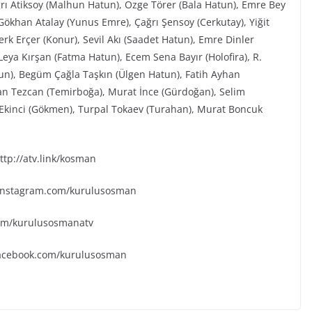
ğrı Atiksoy (Malhun Hatun), Özge Törer (Bala Hatun), Emre Bey
ökhan Atalay (Yunus Emre), Çağrı Şensoy (Cerkutay), Yiğit
rk Erçer (Konur), Sevil Akı (Saadet Hatun), Emre Dinler
eya Kırşan (Fatma Hatun), Ecem Sena Bayır (Holofira), R.
tun), Begüm Çağla Taşkın (Ülgen Hatun), Fatih Ayhan
an Tezcan (Temirboğa), Murat İnce (Gürdoğan), Selim
k Ekinci (Gökmen), Turpal Tokaev (Turahan), Murat Boncuk
tp://atv.link/kosman
.instagram.com/kurulusosman
.com/kurulusosmanatv
facebook.com/kurulusosman