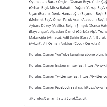
Oyuncular: Burak Özçivit (Osman Bey), Yıldız Ça
(Orhan Bey), Mirza Bahattin Doğan (Yakup Bey), G
Uçan (Boran), Deniz Hamzaoğlu (Bayındır Bey), Be
(Mehmet Bey), Ömer Faruk Aran (Alaeddin Bey), L
Aybars Düzey (Vasilis), Belgin Şimşek (Gonca Ha
(Baysungur), Alpaslan Özmol (Gürbüz Alp), Tezh
Makaroğlu (Atmaca), Adil Şahin (Kara Ali), Bura
(Aykurt), Ali Osman Arıkbaş (Çocuk Cerkutay)
Kuruluş Osman YouTube kanalına abone olun: ht
Kuruluş Osman Instagram sayfası: https://www
Kuruluş Osman Twitter sayfası: https://twitter
Kuruluş Osman Facebook sayfası: https://www.
#KuruluşOsman #atv #BurakÖzçivit