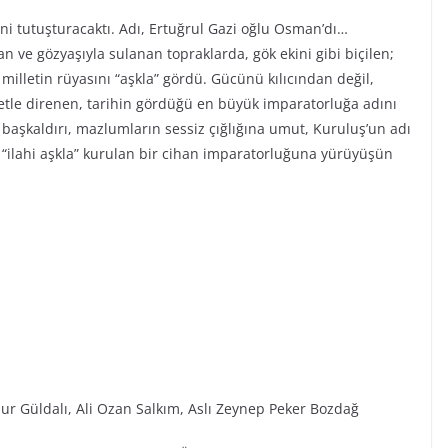
ini tutuşturacaktı. Adı, Ertuğrul Gazi oğlu Osman’dı…
n ve gözyaşıyla sulanan topraklarda, gök ekini gibi biçilen;
r milletin rüyasını “aşkla” gördü. Gücünü kılıcından değil,
iyetle direnen, tarihin gördüğü en büyük imparatorluğa adını
ı başkaldırı, mazlumların sessiz çığlığına umut, Kuruluş’un adı
“ilahi aşkla” kurulan bir cihan imparatorluğuna yürüyüşün
ur Güldalı, Ali Ozan Salkım, Aslı Zeynep Peker Bozdağ