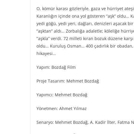
O, kömür karası gözleriyle, gaza ve hürriyet ateş
Karanlığın içinde ona yol gösteren “aşk” oldu… Ka
yedi göğü, yedi yeri, dağları, denizleri aşacak bi
“aşktan” aldı… Zorbalığa adaletle; köleliğe hürr
“aşkla” verdi. 72 milleti kıran bozuk düzene karş
oldu… Kuruluş Osman… 400 çadırlık bir obadan, 
hikayesi…
Yapım: Bozdağ Fi̇lm
Proje Tasarım: Mehmet Bozdağ
Yapımcı: Mehmet Bozdağ
Yönetmen: Ahmet Yılmaz
Senaryo: Mehmet Bozdağ, A. Kadir İlter, Fatma N