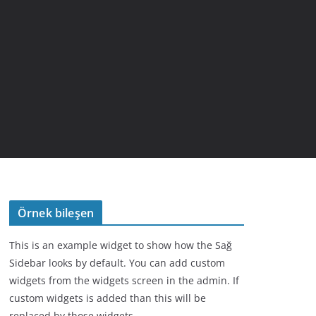
Örnek bileşen
This is an example widget to show how the Sağ
Sidebar looks by default. You can add custom
widgets from the widgets screen in the admin. If
custom widgets is added than this will be
replaced by those widgets.