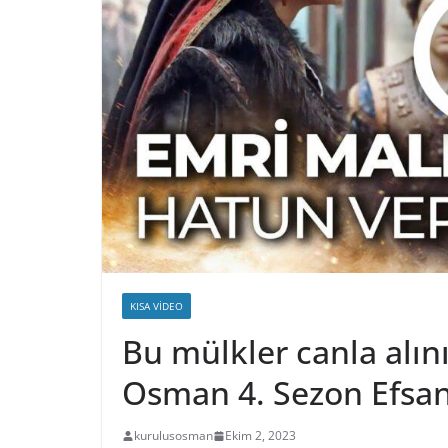
KISA VIDEO
Bu mülkler canla alını
Osman 4. Sezon Efsa
kurulusosman
Ekim 2, 2023