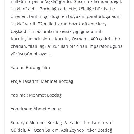
milletin rüyasını “aşkla” gördü. Gücünü kılıcından değil,
“aşktan” aldı… Zorbalığa adaletle; köleliğe hürriyetle
direnen, tarihin gördüğü en büyük imparatorluğa adını
“aşkla” verdi. 72 milleti kıran bozuk düzene karşı
başkaldırı, mazlumların sessiz çığlığına umut,
Kuruluş’un adı oldu… Kuruluş Osman… 400 çadırlık bir
obadan, “ilahi aşkla” kurulan bir cihan imparatorluğuna
yürüyüşün hikayesi…
Yapım: Bozdağ Fi̇lm
Proje Tasarım: Mehmet Bozdağ
Yapımcı: Mehmet Bozdağ
Yönetmen: Ahmet Yılmaz
Senaryo: Mehmet Bozdağ, A. Kadir İlter, Fatma Nur
Güldalı, Ali Ozan Salkım, Aslı Zeynep Peker Bozdağ