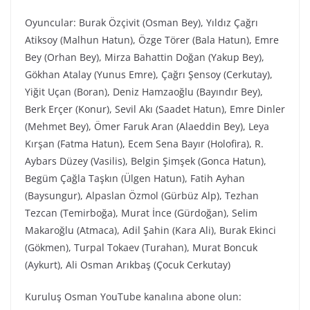
Oyuncular: Burak Özçivit (Osman Bey), Yıldız Çağrı
Atiksoy (Malhun Hatun), Özge Törer (Bala Hatun), Emre
Bey (Orhan Bey), Mirza Bahattin Doğan (Yakup Bey),
Gökhan Atalay (Yunus Emre), Çağrı Şensoy (Cerkutay),
Yiğit Uçan (Boran), Deniz Hamzaoğlu (Bayındır Bey),
Berk Erçer (Konur), Sevil Akı (Saadet Hatun), Emre Dinler
(Mehmet Bey), Ömer Faruk Aran (Alaeddin Bey), Leya
Kırşan (Fatma Hatun), Ecem Sena Bayır (Holofira), R.
Aybars Düzey (Vasilis), Belgin Şimşek (Gonca Hatun),
Begüm Çağla Taşkın (Ülgen Hatun), Fatih Ayhan
(Baysungur), Alpaslan Özmol (Gürbüz Alp), Tezhan
Tezcan (Temirboğa), Murat İnce (Gürdoğan), Selim
Makaroğlu (Atmaca), Adil Şahin (Kara Ali), Burak Ekinci
(Gökmen), Turpal Tokaev (Turahan), Murat Boncuk
(Aykurt), Ali Osman Arıkbaş (Çocuk Cerkutay)
Kuruluş Osman YouTube kanalına abone olun: