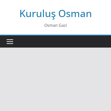
Skip
Kuruluş Osman
to
content
Osman Gazi