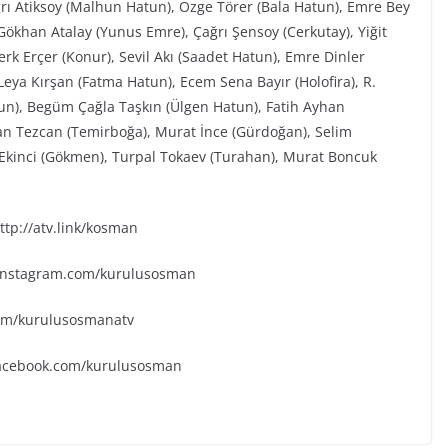
ğrı Atiksoy (Malhun Hatun), Özge Törer (Bala Hatun), Emre Bey
ökhan Atalay (Yunus Emre), Çağrı Şensoy (Cerkutay), Yiğit
rk Erçer (Konur), Sevil Akı (Saadet Hatun), Emre Dinler
eya Kırşan (Fatma Hatun), Ecem Sena Bayır (Holofira), R.
tun), Begüm Çağla Taşkın (Ülgen Hatun), Fatih Ayhan
an Tezcan (Temirboğa), Murat İnce (Gürdoğan), Selim
k Ekinci (Gökmen), Turpal Tokaev (Turahan), Murat Boncuk
tp://atv.link/kosman
.instagram.com/kurulusosman
.com/kurulusosmanatv
facebook.com/kurulusosman