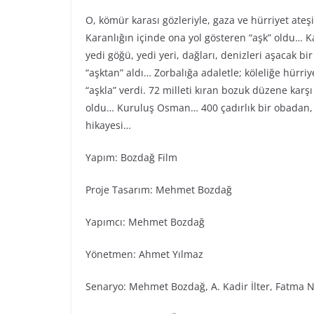
O, kömür karası gözleriyle, gaza ve hürriyet ateş
Karanlığın içinde ona yol gösteren “aşk” oldu… Ka
yedi göğü, yedi yeri, dağları, denizleri aşacak bi
“aşktan” aldı… Zorbalığa adaletle; köleliğe hürr
“aşkla” verdi. 72 milleti kıran bozuk düzene karş
oldu… Kuruluş Osman… 400 çadırlık bir obadan, 
hikayesi…
Yapım: Bozdağ Fi̇lm
Proje Tasarım: Mehmet Bozdağ
Yapımcı: Mehmet Bozdağ
Yönetmen: Ahmet Yılmaz
Senaryo: Mehmet Bozdağ, A. Kadir İlter, Fatma N