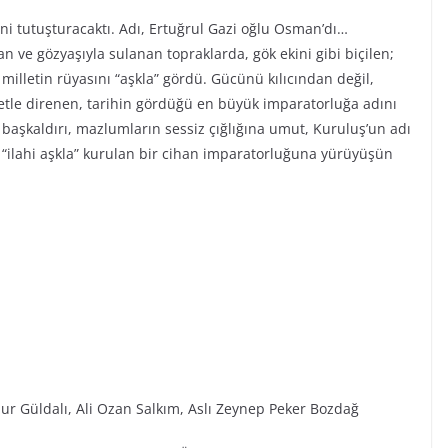
ini tutuşturacaktı. Adı, Ertuğrul Gazi oğlu Osman’dı…
n ve gözyaşıyla sulanan topraklarda, gök ekini gibi biçilen;
r milletin rüyasını “aşkla” gördü. Gücünü kılıcından değil,
iyetle direnen, tarihin gördüğü en büyük imparatorluğa adını
ı başkaldırı, mazlumların sessiz çığlığına umut, Kuruluş’un adı
“ilahi aşkla” kurulan bir cihan imparatorluğuna yürüyüşün
ur Güldalı, Ali Ozan Salkım, Aslı Zeynep Peker Bozdağ