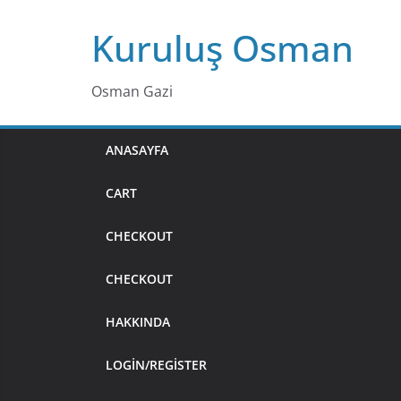
Skip
Kuruluş Osman
to
content
Osman Gazi
ANASAYFA
CART
CHECKOUT
CHECKOUT
HAKKINDA
LOGIN/REGISTER