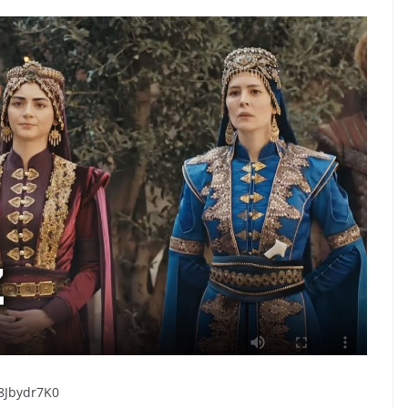
8Jbydr7K0