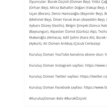
Oyuncular: Burak Özçivit (Osman Bey), Yıldız Ça
(Orhan Bey), Mirza Bahattin Doğan (Yakup Bey), G
Uçan (Boran), Deniz Hamzaoğlu (Bayındır Bey), Be
(Mehmet Bey), Ömer Faruk Aran (Alaeddin Bey), L
Aybars Düzey (Vasilis), Belgin Şimşek (Gonca Ha
(Baysungur), Alpaslan Özmol (Gürbüz Alp), Tezh
Makaroğlu (Atmaca), Adil Şahin (Kara Ali), Bura
(Aykurt), Ali Osman Arıkbaş (Çocuk Cerkutay)
Kuruluş Osman YouTube kanalına abone olun: ht
Kuruluş Osman Instagram sayfası: https://www
Kuruluş Osman Twitter sayfası: https://twitter
Kuruluş Osman Facebook sayfası: https://www.
#KuruluşOsman #atv #BurakÖzçivit