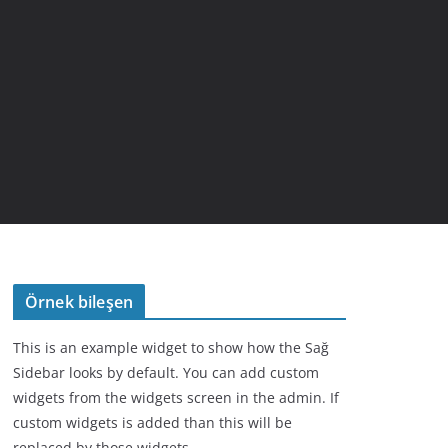
Örnek bileşen
This is an example widget to show how the Sağ
Sidebar looks by default. You can add custom
widgets from the widgets screen in the admin. If
custom widgets is added than this will be
replaced by those widgets.