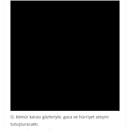
O, kömür karası gözleriyle, gaza ve hürriyet ateşini
tutuşturacaktı.