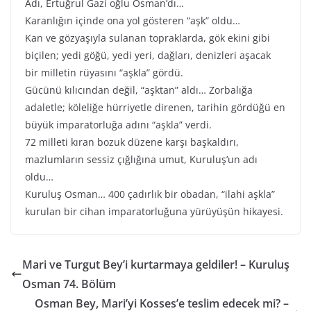
Adı, Ertuğrul Gazi oğlu Osman’dı…
Karanlığın içinde ona yol gösteren “aşk” oldu…
Kan ve gözyaşıyla sulanan topraklarda, gök ekini gibi
biçilen; yedi göğü, yedi yeri, dağları, denizleri aşacak
bir milletin rüyasını “aşkla” gördü.
Gücünü kılıcından değil, “aşktan” aldı… Zorbalığa
adaletle; köleliğe hürriyetle direnen, tarihin gördüğü en
büyük imparatorluğa adını “aşkla” verdi.
72 milleti kıran bozuk düzene karşı başkaldırı,
mazlumların sessiz çığlığına umut, Kuruluş’un adı
oldu…
Kuruluş Osman… 400 çadırlık bir obadan, “ilahi aşkla”
kurulan bir cihan imparatorluğuna yürüyüşün hikayesi.
Mari ve Turgut Bey’i kurtarmaya geldiler! – Kuruluş
Osman 74. Bölüm
Osman Bey, Mari’yi Kosses’e teslim edecek mi? –