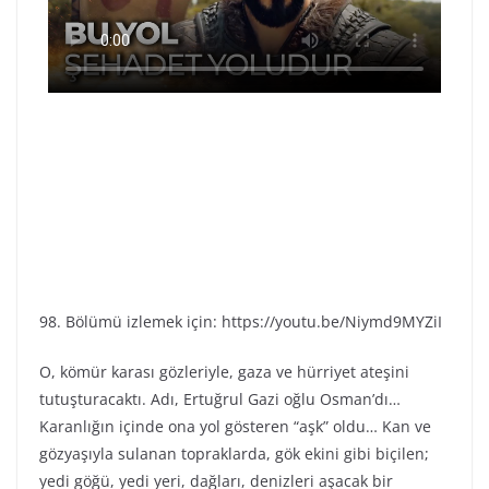
98. Bölümü izlemek için: https://youtu.be/Niymd9MYZiI
O, kömür karası gözleriyle, gaza ve hürriyet ateşini
tutuşturacaktı. Adı, Ertuğrul Gazi oğlu Osman’dı…
Karanlığın içinde ona yol gösteren “aşk” oldu… Kan ve
gözyaşıyla sulanan topraklarda, gök ekini gibi biçilen;
yedi göğü, yedi yeri, dağları, denizleri aşacak bir