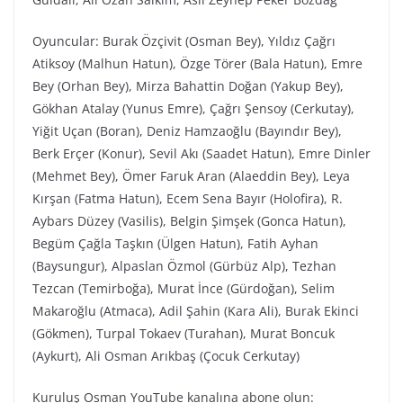
Oyuncular: Burak Özçivit (Osman Bey), Yıldız Çağrı
Atiksoy (Malhun Hatun), Özge Törer (Bala Hatun), Emre
Bey (Orhan Bey), Mirza Bahattin Doğan (Yakup Bey),
Gökhan Atalay (Yunus Emre), Çağrı Şensoy (Cerkutay),
Yiğit Uçan (Boran), Deniz Hamzaoğlu (Bayındır Bey),
Berk Erçer (Konur), Sevil Akı (Saadet Hatun), Emre Dinler
(Mehmet Bey), Ömer Faruk Aran (Alaeddin Bey), Leya
Kırşan (Fatma Hatun), Ecem Sena Bayır (Holofira), R.
Aybars Düzey (Vasilis), Belgin Şimşek (Gonca Hatun),
Begüm Çağla Taşkın (Ülgen Hatun), Fatih Ayhan
(Baysungur), Alpaslan Özmol (Gürbüz Alp), Tezhan
Tezcan (Temirboğa), Murat İnce (Gürdoğan), Selim
Makaroğlu (Atmaca), Adil Şahin (Kara Ali), Burak Ekinci
(Gökmen), Turpal Tokaev (Turahan), Murat Boncuk
(Aykurt), Ali Osman Arıkbaş (Çocuk Cerkutay)
Kuruluş Osman YouTube kanalına abone olun: