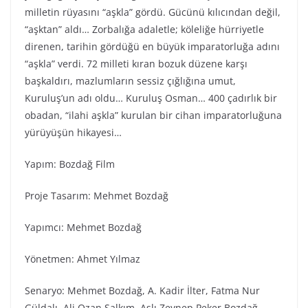
milletin rüyasını “aşkla” gördü. Gücünü kılıcından değil,
“aşktan” aldı… Zorbalığa adaletle; köleliğe hürriyetle
direnen, tarihin gördüğü en büyük imparatorluğa adını
“aşkla” verdi. 72 milleti kıran bozuk düzene karşı
başkaldırı, mazlumların sessiz çığlığına umut,
Kuruluş’un adı oldu… Kuruluş Osman… 400 çadırlık bir
obadan, “ilahi aşkla” kurulan bir cihan imparatorluğuna
yürüyüşün hikayesi…
Yapım: Bozdağ Fi̇lm
Proje Tasarım: Mehmet Bozdağ
Yapımcı: Mehmet Bozdağ
Yönetmen: Ahmet Yılmaz
Senaryo: Mehmet Bozdağ, A. Kadir İlter, Fatma Nur
Güldalı, Ali Ozan Salkım, Aslı Zeynep Peker Bozdağ