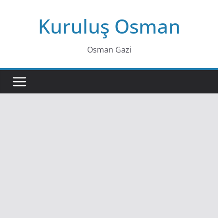
Skip
Kuruluş Osman
to
content
Osman Gazi