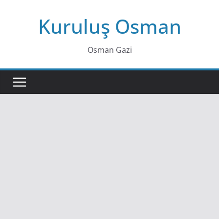
Skip
Kuruluş Osman
to
content
Osman Gazi