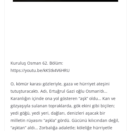
Kuruluş Osman 62. Bölüm:
https://youtu.be/kKStk4V6HRU
O, kömür karası gözleriyle, gaza ve hürriyet ateşini
tutuşturacaktı. Adı, Ertuğrul Gazi oğlu Osman’dı…
Karanlığın içinde ona yol gösteren “aşk” oldu… Kan ve
gözyaşıyla sulanan topraklarda, gök ekini gibi biçilen;
yedi göğü, yedi yeri, dağları, denizleri aşacak bir
milletin rüyasını “aşkla” gördü. Gücünü kılıcından değil,
“aşktan” aldı… Zorbalığa adaletle; köleliğe hürriyetle