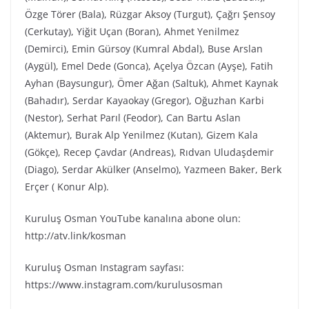
Özge Törer (Bala), Rüzgar Aksoy (Turgut), Çağrı Şensoy
(Cerkutay), Yiğit Uçan (Boran), Ahmet Yenilmez
(Demirci), Emin Gürsoy (Kumral Abdal), Buse Arslan
(Aygül), Emel Dede (Gonca), Açelya Özcan (Ayşe), Fatih
Ayhan (Baysungur), Ömer Ağan (Saltuk), Ahmet Kaynak
(Bahadır), Serdar Kayaokay (Gregor), Oğuzhan Karbi
(Nestor), Serhat Parıl (Feodor), Can Bartu Aslan
(Aktemur), Burak Alp Yenilmez (Kutan), Gizem Kala
(Gökçe), Recep Çavdar (Andreas), Rıdvan Uludaşdemir
(Diago), Serdar Akülker (Anselmo), Yazmeen Baker, Berk
Erçer ( Konur Alp).
Kuruluş Osman YouTube kanalına abone olun:
http://atv.link/kosman
Kuruluş Osman Instagram sayfası:
https://www.instagram.com/kurulusosman