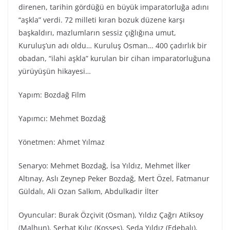
direnen, tarihin gördüğü en büyük imparatorluğa adını
“aşkla” verdi. 72 milleti kıran bozuk düzene karşı
başkaldırı, mazlumların sessiz çığlığına umut,
Kuruluş’un adı oldu… Kuruluş Osman… 400 çadırlık bir
obadan, “ilahi aşkla” kurulan bir cihan imparatorluğuna
yürüyüşün hikayesi…
Yapım: Bozdağ Film
Yapımcı: Mehmet Bozdağ
Yönetmen: Ahmet Yılmaz
Senaryo: Mehmet Bozdağ, İsa Yıldız, Mehmet İlker
Altınay, Aslı Zeynep Peker Bozdağ, Mert Özel, Fatmanur
Güldalı, Ali Ozan Salkım, Abdulkadir İlter
Oyuncular: Burak Özçivit (Osman), Yıldız Çağrı Atiksoy
(Malhun), Serhat Kılıç (Kosses), Seda Yıldız (Edebalı),