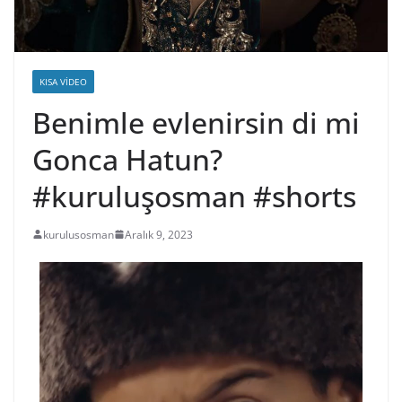
KISA VIDEO
Benimle evlenirsin di mi
Gonca Hatun?
#kuruluşosman #shorts
kurulusosman
Aralık 9, 2023