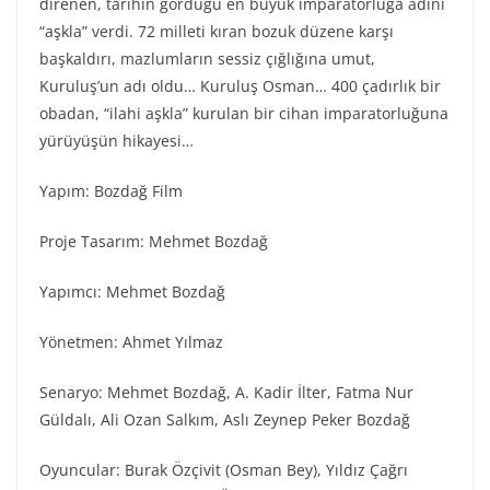
direnen, tarihin gördüğü en büyük imparatorluğa adını
“aşkla” verdi. 72 milleti kıran bozuk düzene karşı
başkaldırı, mazlumların sessiz çığlığına umut,
Kuruluş’un adı oldu… Kuruluş Osman… 400 çadırlık bir
obadan, “ilahi aşkla” kurulan bir cihan imparatorluğuna
yürüyüşün hikayesi…
Yapım: Bozdağ Fi̇lm
Proje Tasarım: Mehmet Bozdağ
Yapımcı: Mehmet Bozdağ
Yönetmen: Ahmet Yılmaz
Senaryo: Mehmet Bozdağ, A. Kadir İlter, Fatma Nur
Güldalı, Ali Ozan Salkım, Aslı Zeynep Peker Bozdağ
Oyuncular: Burak Özçivit (Osman Bey), Yıldız Çağrı