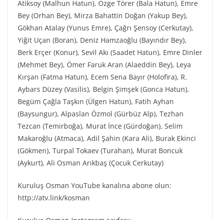
Atiksoy (Malhun Hatun), Özge Törer (Bala Hatun), Emre
Bey (Orhan Bey), Mirza Bahattin Doğan (Yakup Bey),
Gökhan Atalay (Yunus Emre), Çağrı Şensoy (Cerkutay),
Yiğit Uçan (Boran), Deniz Hamzaoğlu (Bayındır Bey),
Berk Erçer (Konur), Sevil Akı (Saadet Hatun), Emre Dinler
(Mehmet Bey), Ömer Faruk Aran (Alaeddin Bey), Leya
Kırşan (Fatma Hatun), Ecem Sena Bayır (Holofira), R.
Aybars Düzey (Vasilis), Belgin Şimşek (Gonca Hatun),
Begüm Çağla Taşkın (Ülgen Hatun), Fatih Ayhan
(Baysungur), Alpaslan Özmol (Gürbüz Alp), Tezhan
Tezcan (Temirboğa), Murat İnce (Gürdoğan), Selim
Makaroğlu (Atmaca), Adil Şahin (Kara Ali), Burak Ekinci
(Gökmen), Turpal Tokaev (Turahan), Murat Boncuk
(Aykurt), Ali Osman Arıkbaş (Çocuk Cerkutay)
Kuruluş Osman YouTube kanalına abone olun:
http://atv.link/kosman