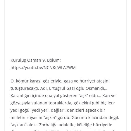
Kuruluş Osman 9. Bölüm:
https://youtu.be/NCNKcWLA7WM
O, kömür karası gözleriyle, gaza ve hürriyet ateşini
tutuşturacaktı. Adı, Ertuğrul Gazi oğlu Osman’dı…
Karanlığın içinde ona yol gösteren “aşk” oldu… Kan ve
gözyaşıyla sulanan topraklarda, gök ekini gibi biçilen;
yedi göğü, yedi yeri, dağları, denizleri aşacak bir
milletin rüyasını “aşkla” gördü. Gücünü kılıcından değil,
“aşktan” aldı… Zorbalığa adaletle; köleliğe hürriyetle