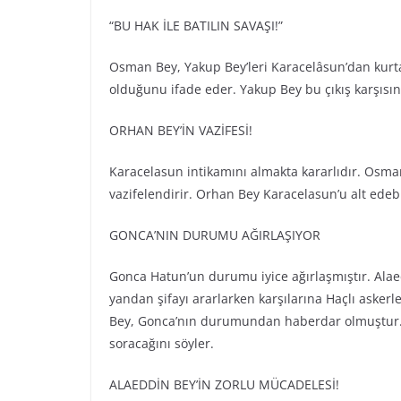
“BU HAK İLE BATILIN SAVAŞI!”
Osman Bey, Yakup Bey’leri Karacelâsun’dan kurt
olduğunu ifade eder. Yakup Bey bu çıkış karşısı
ORHAN BEY’İN VAZİFESİ!
Karacelasun intikamını almakta kararlıdır. Osman
vazifelendirir. Orhan Bey Karacelasun’u alt edeb
GONCA’NIN DURUMU AĞIRLAŞIYOR
Gonca Hatun’un durumu iyice ağırlaşmıştır. Alae
yandan şifayı ararlarken karşılarına Haçlı asker
Bey, Gonca’nın durumundan haberdar olmuştur. 
soracağını söyler.
ALAEDDİN BEY’İN ZORLU MÜCADELESİ!