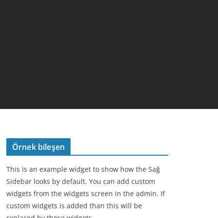
Örnek bileşen
This is an example widget to show how the Sağ
Sidebar looks by default. You can add custom
widgets from the widgets screen in the admin. If
custom widgets is added than this will be
replaced by those widgets.