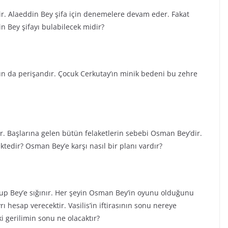
dir. Alaeddin Bey şifa için denemelere devam eder. Fakat
in Bey şifayı bulabilecek midir?
un da perişandır. Çocuk Cerkutay’ın minik bedeni bu zehre
r. Başlarına gelen bütün felaketlerin sebebi Osman Bey’dir.
tedir? Osman Bey’e karşı nasıl bir planı vardır?
Yakup Bey’e sığınır. Her şeyin Osman Bey’in oyunu olduğunu
 hesap verecektir. Vasilis’in iftirasının sonu nereye
 gerilimin sonu ne olacaktır?