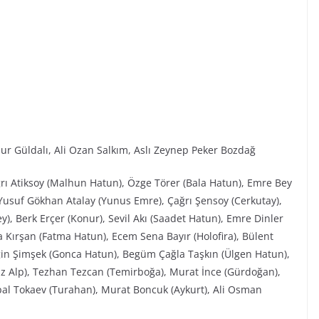
ur Güldalı, Ali Ozan Salkım, Aslı Zeynep Peker Bozdağ
ğrı Atiksoy (Malhun Hatun), Özge Törer (Bala Hatun), Emre Bey
Yusuf Gökhan Atalay (Yunus Emre), Çağrı Şensoy (Cerkutay),
), Berk Erçer (Konur), Sevil Akı (Saadet Hatun), Emre Dinler
 Kırşan (Fatma Hatun), Ecem Sena Bayır (Holofira), Bülent
elgin Şimşek (Gonca Hatun), Begüm Çağla Taşkın (Ülgen Hatun),
z Alp), Tezhan Tezcan (Temirboğa), Murat İnce (Gürdoğan),
rpal Tokaev (Turahan), Murat Boncuk (Aykurt), Ali Osman