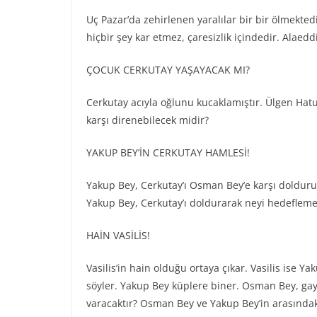
Uç Pazar’da zehirlenen yaralılar bir bir ölmekte
hiçbir şey kar etmez, çaresizlik içindedir. Alaedd
ÇOCUK CERKUTAY YAŞAYACAK MI?
Cerkutay acıyla oğlunu kucaklamıştır. Ülgen Hat
karşı direnebilecek midir?
YAKUP BEY’İN CERKUTAY HAMLESİ!
Yakup Bey, Cerkutay’ı Osman Bey’e karşı dolduru
Yakup Bey, Cerkutay’ı doldurarak neyi hedeflemek
HAİN VASİLİS!
Vasilis’in hain olduğu ortaya çıkar. Vasilis ise 
söyler. Yakup Bey küplere biner. Osman Bey, gayrı
varacaktır? Osman Bey ve Yakup Bey’in arasındaki