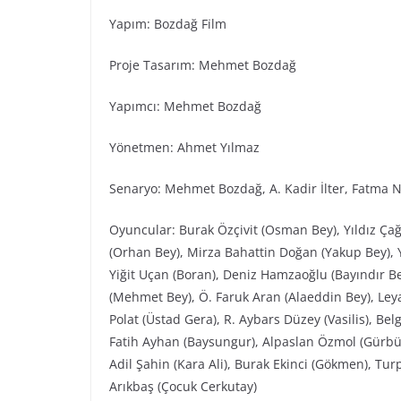
Yapım: Bozdağ Fi̇lm
Proje Tasarım: Mehmet Bozdağ
Yapımcı: Mehmet Bozdağ
Yönetmen: Ahmet Yılmaz
Senaryo: Mehmet Bozdağ, A. Kadir İlter, Fatma N
Oyuncular: Burak Özçivit (Osman Bey), Yıldız Ça
(Orhan Bey), Mirza Bahattin Doğan (Yakup Bey), 
Yiğit Uçan (Boran), Deniz Hamzaoğlu (Bayındır Bey
(Mehmet Bey), Ö. Faruk Aran (Alaeddin Bey), Leya
Polat (Üstad Gera), R. Aybars Düzey (Vasilis), B
Fatih Ayhan (Baysungur), Alpaslan Özmol (Gürbü
Adil Şahin (Kara Ali), Burak Ekinci (Gökmen), Tu
Arıkbaş (Çocuk Cerkutay)