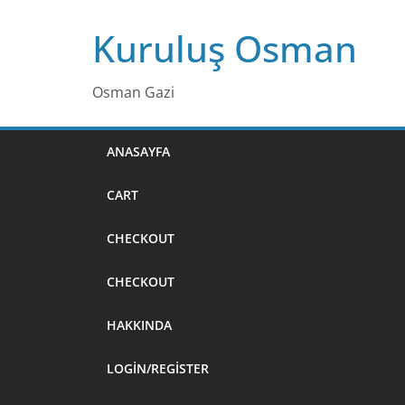
Skip
Kuruluş Osman
to
content
Osman Gazi
ANASAYFA
CART
CHECKOUT
CHECKOUT
HAKKINDA
LOGIN/REGISTER