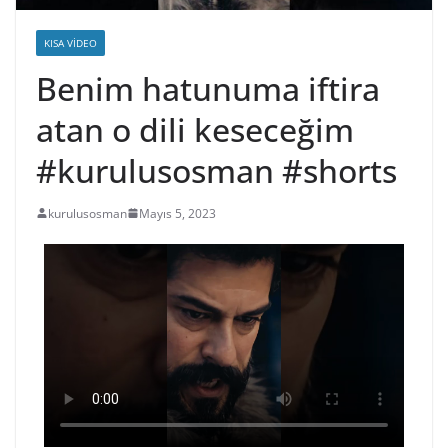
KISA VIDEO
Benim hatunuma iftira
atan o dili keseceğim
#kurulusosman #shorts
kurulusosman
Mayıs 5, 2023