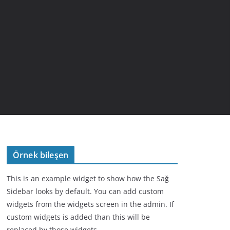
Örnek bileşen
This is an example widget to show how the Sağ
Sidebar looks by default. You can add custom
widgets from the widgets screen in the admin. If
custom widgets is added than this will be
replaced by those widgets.