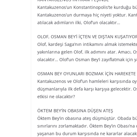
Kantakuzenos’un Konstantinopolis’te kurduğu 
Kantakuzenos’un durmaya hiç niyeti yoktur. Kan
atılacak adımların ilki, Olof’un olacaktır…
OLOF, OSMAN BEY’İ İÇTEN VE DIŞTAN KUŞATIYO
Olof, kardeşi Saga’nın intikamını almak istemekt
yakınlarına gelen Olof, ilk adımını atar. Amacı
olacaktır… Olof’un Osman Bey’i zayıflatmak için 
OSMAN BEY OYUNLARI BOZMAK İÇİN HAREKETE
Kantakuzenos ve Olof’un hamleleri karşısında o
düşmanlarıyla ilk defa karşı karşıya gelecektir.
etkisi ne olacaktır?
ÖKTEM BEY’İN OBASINA DÜŞEN ATEŞ
Öktem Bey’in obasına ateş düşmüştür. Obada bü
sınırlarını zorlamaktadır. Öktem Bey’in Obası’n
yaşanan bu durum karşısında ne kararlar alacakt