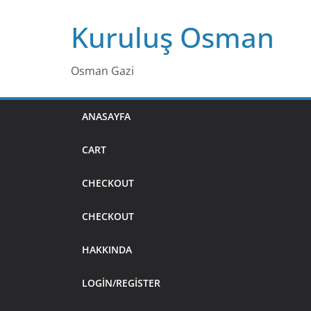
Skip
Kuruluş Osman
to
content
Osman Gazi
ANASAYFA
CART
CHECKOUT
CHECKOUT
HAKKINDA
LOGIN/REGISTER