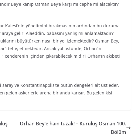
ındır Bey’e kanıp Osman Bey’e karşı mı cephe mi alacaktır?
ar Kalesi’nin yönetimini bırakmasının ardından bu duruma
r araya gelir. Alaeddin, babasını yanlış mı anlamaktadır?
klarını büyütürken nasıl bir yol izlemektedir? Osman Bey,
r’ı teftiş etmektedir. Ancak yol üstünde, Orhan’ın
 ‘ı cenderenin içinden çıkarabilecek midir? Orhan’ın akıbeti
şi saray ve Konstantinapolis’te bütün dengeleri alt üst eder.
n gelen askerlerle arena bir anda karışır. Bu gelen kişi
uluş
Orhan Bey’e hain tuzak! – Kuruluş Osman 100.
Bölüm