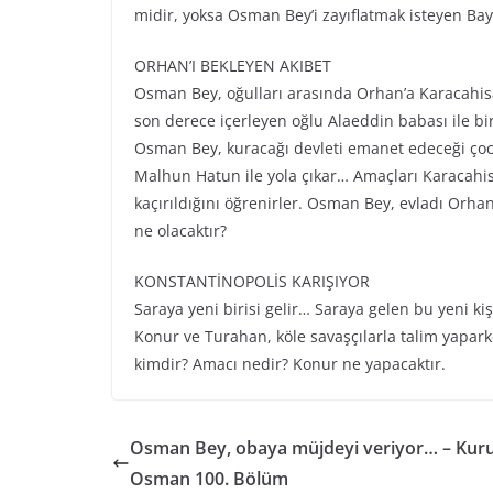
midir, yoksa Osman Bey’i zayıflatmak isteyen Bay
ORHAN’I BEKLEYEN AKIBET
Osman Bey, oğulları arasında Orhan’a Karacahis
son derece içerleyen oğlu Alaeddin babası ile bi
Osman Bey, kuracağı devleti emanet edeceği çocu
Malhun Hatun ile yola çıkar… Amaçları Karacahisa
kaçırıldığını öğrenirler. Osman Bey, evladı Orhan
ne olacaktır?
KONSTANTİNOPOLİS KARIŞIYOR
Saraya yeni birisi gelir… Saraya gelen bu yeni ki
Konur ve Turahan, köle savaşçılarla talim yaparke
kimdir? Amacı nedir? Konur ne yapacaktır.
Osman Bey, obaya müjdeyi veriyor… – Kur
Osman 100. Bölüm