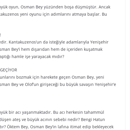
büyük oyun, Osman Bey yüzünden boşa düşmüştür. Ancak
takuzenos yeni oyunu için adımlarını atmaya başlar. Bu
R
edir. Kantakuzenos’un da isteğiyle adamlarıyla Yenişehir
, Osman Bey’i hem dışarıdan hem de içeriden kuşatmak
yaptığı hamle işe yarayacak mıdır?
 GEÇİYOR
yunlarını bozmak için harekete geçen Osman Bey, yeni
 Osman Bey ve Olof’un girişeceği bu büyük savaşın Yenişehir’e
yük bir acı yaşanmaktadır. Bu acı herkesin tahammül
a düşen ateş ve büyük acının sebebi nedir? Bengi Hatun
ır? Öktem Bey, Osman Bey’in lafına itimat edip bekleyecek