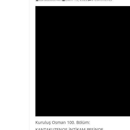
Kuruluş Osman 100. Bölüm:
KANTAKUZENOS İNTİKAM PEŞİNDE