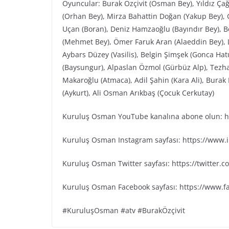
Oyuncular: Burak Özçivit (Osman Bey), Yıldız Ça
(Orhan Bey), Mirza Bahattin Doğan (Yakup Bey), G
Uçan (Boran), Deniz Hamzaoğlu (Bayındır Bey), Be
(Mehmet Bey), Ömer Faruk Aran (Alaeddin Bey), L
Aybars Düzey (Vasilis), Belgin Şimşek (Gonca Ha
(Baysungur), Alpaslan Özmol (Gürbüz Alp), Tezh
Makaroğlu (Atmaca), Adil Şahin (Kara Ali), Bura
(Aykurt), Ali Osman Arıkbaş (Çocuk Cerkutay)
Kuruluş Osman YouTube kanalına abone olun: ht
Kuruluş Osman Instagram sayfası: https://www
Kuruluş Osman Twitter sayfası: https://twitter
Kuruluş Osman Facebook sayfası: https://www.
#KuruluşOsman #atv #BurakÖzçivit