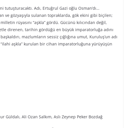
ini tutuşturacaktı. Adı, Ertuğrul Gazi oğlu Osman’dı…
n ve gözyaşıyla sulanan topraklarda, gök ekini gibi biçilen;
r milletin rüyasını “aşkla” gördü. Gücünü kılıcından değil,
iyetle direnen, tarihin gördüğü en büyük imparatorluğa adını
ı başkaldırı, mazlumların sessiz çığlığına umut, Kuruluş’un adı
“ilahi aşkla” kurulan bir cihan imparatorluğuna yürüyüşün
ur Güldalı, Ali Ozan Salkım, Aslı Zeynep Peker Bozdağ