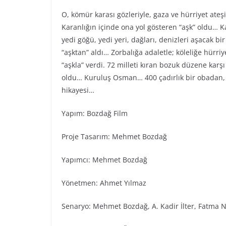
O, kömür karası gözleriyle, gaza ve hürriyet ateş
Karanlığın içinde ona yol gösteren “aşk” oldu… Ka
yedi göğü, yedi yeri, dağları, denizleri aşacak bi
“aşktan” aldı… Zorbalığa adaletle; köleliğe hürr
“aşkla” verdi. 72 milleti kıran bozuk düzene karş
oldu… Kuruluş Osman… 400 çadırlık bir obadan, 
hikayesi…
Yapım: Bozdağ Fi̇lm
Proje Tasarım: Mehmet Bozdağ
Yapımcı: Mehmet Bozdağ
Yönetmen: Ahmet Yılmaz
Senaryo: Mehmet Bozdağ, A. Kadir İlter, Fatma N