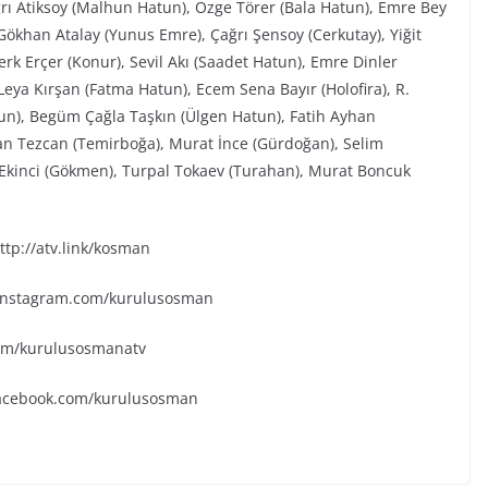
ğrı Atiksoy (Malhun Hatun), Özge Törer (Bala Hatun), Emre Bey
ökhan Atalay (Yunus Emre), Çağrı Şensoy (Cerkutay), Yiğit
rk Erçer (Konur), Sevil Akı (Saadet Hatun), Emre Dinler
eya Kırşan (Fatma Hatun), Ecem Sena Bayır (Holofira), R.
tun), Begüm Çağla Taşkın (Ülgen Hatun), Fatih Ayhan
an Tezcan (Temirboğa), Murat İnce (Gürdoğan), Selim
k Ekinci (Gökmen), Turpal Tokaev (Turahan), Murat Boncuk
tp://atv.link/kosman
.instagram.com/kurulusosman
.com/kurulusosmanatv
facebook.com/kurulusosman