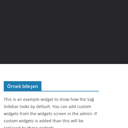
Örnek bileşen
This is an example widget to show how the Sağ
Sidebar looks by default. You can add custom
widgets from the widgets screen in the admin. If
custom widgets is added than this will be
replaced by those widgets.