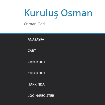
Skip
Kuruluş Osman
to
content
Osman Gazi
ANASAYFA
CART
CHECKOUT
CHECKOUT
HAKKINDA
LOGIN/REGISTER