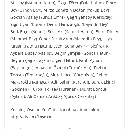
Atiksoy (Malhun Hatun), Özge Törer (Bala Hatun), Emre
Bey (Orhan Bey), Mirza Bahattin Doğan (Yakup Bey),
Gökhan Atalay (Yunus Emre), Çağrı Şensoy (Cerkutay),
Yiğit Uçan (Boran), Deniz Hamzaoğlu (Bayındır Bey),
Berk Erçer (Konur), Sevil Akı (Saadet Hatun), Emre Dinler
(Mehmet Bey), Ömer Faruk Aran (Alaeddin Bey), Leya
Kırşan (Fatma Hatun), Ecem Sena Bayır (Holofira), R.
Aybars Düzey (Vasilis), Belgin Şimşek (Gonca Hatun),
Begüm Çağla Taşkın (Ülgen Hatun), Fatih Ayhan
(Baysungur), Alpaslan Özmol (Gürbüz Alp), Tezhan
Tezcan (Temirboğa), Murat İnce (Gürdoğan), Selim
Makaroğlu (Atmaca), Adil Şahin (Kara Ali), Burak Ekinci
(Gökmen), Turpal Tokaev (Turahan), Murat Boncuk
(Aykurt), Ali Osman Arıkbaş (Çocuk Cerkutay)
Kuruluş Osman YouTube kanalına abone olun:
http://atv.link/kosman