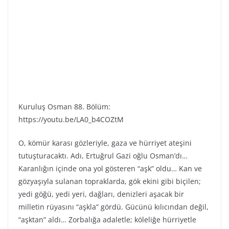
Kuruluş Osman 88. Bölüm:
https://youtu.be/LA0_b4COZtM
O, kömür karası gözleriyle, gaza ve hürriyet ateşini
tutuşturacaktı. Adı, Ertuğrul Gazi oğlu Osman’dı…
Karanlığın içinde ona yol gösteren “aşk” oldu… Kan ve
gözyaşıyla sulanan topraklarda, gök ekini gibi biçilen;
yedi göğü, yedi yeri, dağları, denizleri aşacak bir
milletin rüyasını “aşkla” gördü. Gücünü kılıcından değil,
“aşktan” aldı… Zorbalığa adaletle; köleliğe hürriyetle