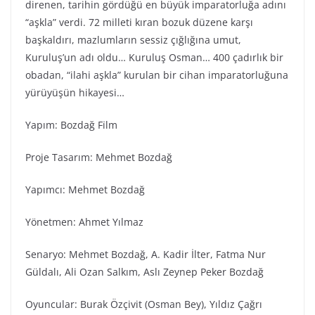
direnen, tarihin gördüğü en büyük imparatorluğa adını
“aşkla” verdi. 72 milleti kıran bozuk düzene karşı
başkaldırı, mazlumların sessiz çığlığına umut,
Kuruluş’un adı oldu… Kuruluş Osman… 400 çadırlık bir
obadan, “ilahi aşkla” kurulan bir cihan imparatorluğuna
yürüyüşün hikayesi…
Yapım: Bozdağ Fi̇lm
Proje Tasarım: Mehmet Bozdağ
Yapımcı: Mehmet Bozdağ
Yönetmen: Ahmet Yılmaz
Senaryo: Mehmet Bozdağ, A. Kadir İlter, Fatma Nur
Güldalı, Ali Ozan Salkım, Aslı Zeynep Peker Bozdağ
Oyuncular: Burak Özçivit (Osman Bey), Yıldız Çağrı