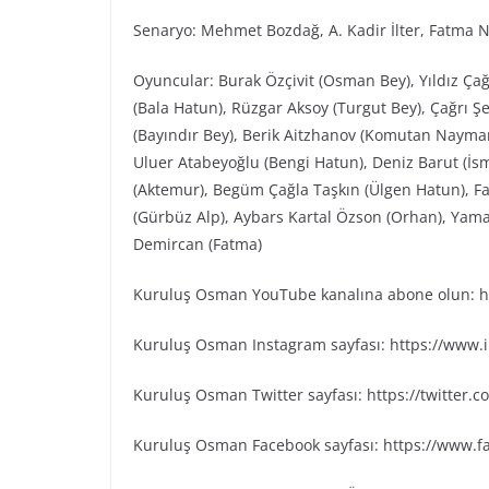
Senaryo: Mehmet Bozdağ, A. Kadir İlter, Fatma N
Oyuncular: Burak Özçivit (Osman Bey), Yıldız Çağ
(Bala Hatun), Rüzgar Aksoy (Turgut Bey), Çağrı Ş
(Bayındır Bey), Berik Aitzhanov (Komutan Nayman
Uluer Atabeyoğlu (Bengi Hatun), Deniz Barut (İs
(Aktemur), Begüm Çağla Taşkın (Ülgen Hatun), Fa
(Gürbüz Alp), Aybars Kartal Özson (Orhan), Yama
Demircan (Fatma)
Kuruluş Osman YouTube kanalına abone olun: ht
Kuruluş Osman Instagram sayfası: https://www
Kuruluş Osman Twitter sayfası: https://twitter
Kuruluş Osman Facebook sayfası: https://www.