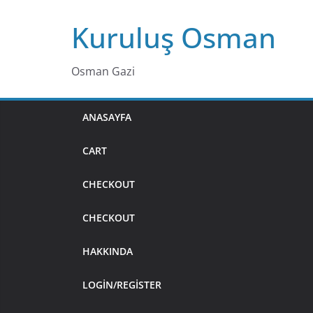
Skip
Kuruluş Osman
to
content
Osman Gazi
ANASAYFA
CART
CHECKOUT
CHECKOUT
HAKKINDA
LOGIN/REGISTER