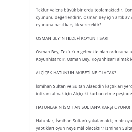
Tekfur Valens büyük bir ordu toplamaktadır. Osman
oyununu değerlendirir. Osman Bey için artık av va
oyununa nasıl karşılık verecektir?
OSMAN BEY’İN HEDEFİ KOYUNHİSAR!
Osman Bey, Tekfur’un gelmekte olan ordusuna ald
Koyunhisar’dır. Osman Bey, Koyunhisar’ı almak iç
ALÇİÇEK HATUN’UN AKIBETİ NE OLACAK?
İsmihan Sultan ve Sultan Alaeddin kaçtıkları yer
intikam almak için Alçiçek’i kurban etme peşinded
HATUNLARIN İSMİHAN SULTAN’A KARŞI OYUNU!
Hatunlar, İsmihan Sultan’ı yakalamak için bir oyu
yaptıkları oyun neye mâl olacaktır? İsmihan Sult