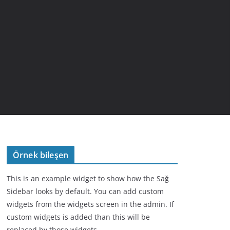
Örnek bileşen
This is an example widget to show how the Sağ
Sidebar looks by default. You can add custom
widgets from the widgets screen in the admin. If
custom widgets is added than this will be
replaced by those widgets.