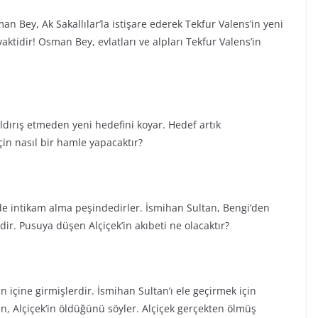
 Bey, Ak Sakallılar’la istişare ederek Tekfur Valens’in yeni
ktidir! Osman Bey, evlatları ve alpları Tekfur Valens’in
ırış etmeden yeni hedefini koyar. Hedef artık
in nasıl bir hamle yapacaktır?
de intikam alma peşindedirler. İsmihan Sultan, Bengi’den
ir. Pusuya düşen Alçiçek’in akıbeti ne olacaktır?
n içine girmişlerdir. İsmihan Sultan’ı ele geçirmek için
an, Alçiçek’in öldüğünü söyler. Alçiçek gerçekten ölmüş