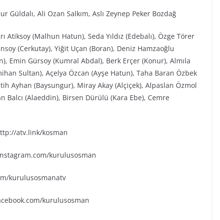
ur Güldalı, Ali Ozan Salkım, Aslı Zeynep Peker Bozdağ
rı Atiksoy (Malhun Hatun), Seda Yıldız (Edebalı), Özge Törer
ensoy (Cerkutay), Yiğit Uçan (Boran), Deniz Hamzaoğlu
), Emin Gürsoy (Kumral Abdal), Berk Erçer (Konur), Almıla
mihan Sultan), Açelya Özcan (Ayşe Hatun), Taha Baran Özbek
tih Ayhan (Baysungur), Miray Akay (Alçiçek), Alpaslan Özmol
n Balcı (Alaeddin), Birsen Dürülü (Kara Ebe), Cemre
tp://atv.link/kosman
.instagram.com/kurulusosman
.com/kurulusosmanatv
facebook.com/kurulusosman