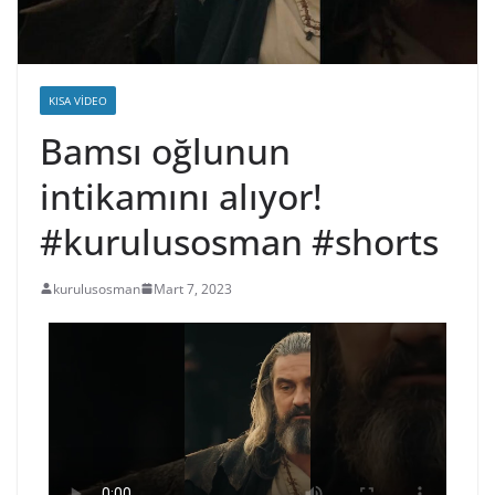
KISA VIDEO
Bamsı oğlunun
intikamını alıyor!
#kurulusosman #shorts
kurulusosman
Mart 7, 2023