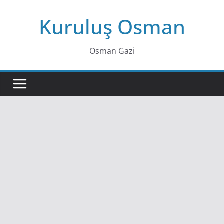
Skip
Kuruluş Osman
to
content
Osman Gazi