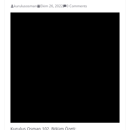
kurulusosman
Ekim 26, 2022
0 Comments
Kuruluş Osman 102. Bölüm Özeti: