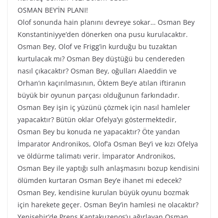
OSMAN BEY’İN PLANI!
Olof sonunda hain planını devreye sokar… Osman Bey
Konstantiniyye’den dönerken ona pusu kurulacaktır.
Osman Bey, Olof ve Frigg’in kurduğu bu tuzaktan
kurtulacak mı? Osman Bey düştüğü bu cendereden
nasıl çıkacaktır? Osman Bey, oğulları Alaeddin ve
Orhan’ın kaçırılmasının, Öktem Bey’e atılan iftiranın
büyük bir oyunun parçası olduğunun farkındadır.
Osman Bey işin iç yüzünü çözmek için nasıl hamleler
yapacaktır? Bütün oklar Ofelya’yı göstermektedir,
Osman Bey bu konuda ne yapacaktır? Öte yandan
İmparator Andronikos, Olof’a Osman Bey’i ve kızı Ofelya
ve öldürme talimatı verir. İmparator Andronikos,
Osman Bey ile yaptığı sulh anlaşmasını bozup kendisini
ölümden kurtaran Osman Bey’e ihanet mi edecek?
Osman Bey, kendisine kurulan büyük oyunu bozmak
için harekete geçer. Osman Bey’in hamlesi ne olacaktır?
Yenişehir’de Prens Kantakuzenos’u ağırlayan Osman