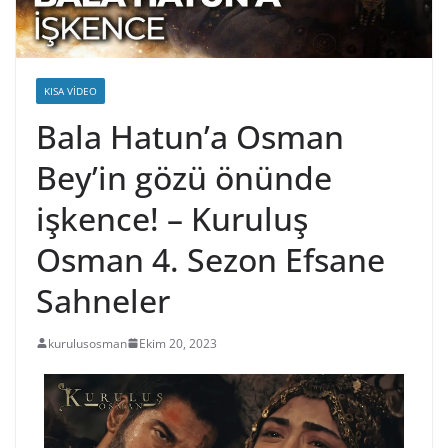
KISA VIDEO
Bala Hatun’a Osman
Bey’in gözü önünde
işkence! – Kuruluş
Osman 4. Sezon Efsane
Sahneler
kurulusosman
Ekim 20, 2023