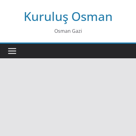
Skip
Kuruluş Osman
to
content
Osman Gazi