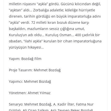
milletin rüyasını “aşkla” gördü. Gücünü kılıcından değil,
“aşktan” aldı… Zorbalığa adaletle; köleliğe hürriyetle
direnen, tarihin gördüğü en büyük imparatorluğa adını
“aşkla” verdi. 72 milleti kıran bozuk düzene karşı
başkaldırı, mazlumların sessiz çığlığına umut,
Kuruluş’un adı oldu… Kuruluş Osman… 400 çadırlık bir
obadan, “ilahi aşkla” kurulan bir cihan imparatorluğuna
yürüyüşün hikayesi…
Yapım: Bozdağ Fi̇lm
Proje Tasarım: Mehmet Bozdağ
Yapımcı: Mehmet Bozdağ
Yönetmen: Ahmet Yılmaz
Senaryo: Mehmet Bozdağ, A. Kadir İlter, Fatma Nur
Güldalı, Ali Ozan Salkım, Aslı Zeynep Peker Bozdağ