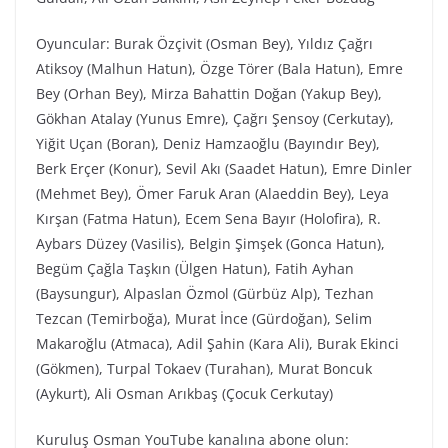
Oyuncular: Burak Özçivit (Osman Bey), Yıldız Çağrı
Atiksoy (Malhun Hatun), Özge Törer (Bala Hatun), Emre
Bey (Orhan Bey), Mirza Bahattin Doğan (Yakup Bey),
Gökhan Atalay (Yunus Emre), Çağrı Şensoy (Cerkutay),
Yiğit Uçan (Boran), Deniz Hamzaoğlu (Bayındır Bey),
Berk Erçer (Konur), Sevil Akı (Saadet Hatun), Emre Dinler
(Mehmet Bey), Ömer Faruk Aran (Alaeddin Bey), Leya
Kırşan (Fatma Hatun), Ecem Sena Bayır (Holofira), R.
Aybars Düzey (Vasilis), Belgin Şimşek (Gonca Hatun),
Begüm Çağla Taşkın (Ülgen Hatun), Fatih Ayhan
(Baysungur), Alpaslan Özmol (Gürbüz Alp), Tezhan
Tezcan (Temirboğa), Murat İnce (Gürdoğan), Selim
Makaroğlu (Atmaca), Adil Şahin (Kara Ali), Burak Ekinci
(Gökmen), Turpal Tokaev (Turahan), Murat Boncuk
(Aykurt), Ali Osman Arıkbaş (Çocuk Cerkutay)
Kuruluş Osman YouTube kanalına abone olun: