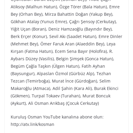
Atiksoy (Malhun Hatun), Özge Törer (Bala Hatun), Emre
Bey (Orhan Bey), Mirza Bahattin Doğan (Yakup Bey),
Gökhan Atalay (Yunus Emre), Çağrı Şensoy (Cerkutay),
Yiğit Uçan (Boran), Deniz Hamzaoğlu (Bayındır Bey),
Berk Erçer (Konur), Sevil Akı (Saadet Hatun), Emre Dinler
(Mehmet Bey), Ömer Faruk Aran (Alaeddin Bey), Leya
Kırşan (Fatma Hatun), Ecem Sena Bayır (Holofira), R.
Aybars Düzey (Vasilis), Belgin Şimşek (Gonca Hatun),
Begüm Çağla Taşkın (Ülgen Hatun), Fatih Ayhan
(Baysungur), Alpaslan Özmol (Gürbüz Alp), Tezhan
Tezcan (Temirboğa), Murat İnce (Gürdoğan), Selim
Makaroğlu (Atmaca), Adil Şahin (Kara Ali), Burak Ekinci
(Gökmen), Turpal Tokaev (Turahan), Murat Boncuk
(Aykurt), Ali Osman Arıkbaş (Çocuk Cerkutay)
Kuruluş Osman YouTube kanalına abone olun:
http://atv.link/kosman