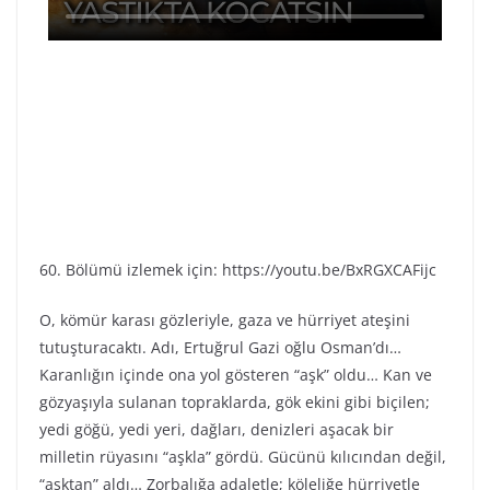
60. Bölümü izlemek için: https://youtu.be/BxRGXCAFijc
O, kömür karası gözleriyle, gaza ve hürriyet ateşini
tutuşturacaktı. Adı, Ertuğrul Gazi oğlu Osman’dı…
Karanlığın içinde ona yol gösteren “aşk” oldu… Kan ve
gözyaşıyla sulanan topraklarda, gök ekini gibi biçilen;
yedi göğü, yedi yeri, dağları, denizleri aşacak bir
milletin rüyasını “aşkla” gördü. Gücünü kılıcından değil,
“aşktan” aldı… Zorbalığa adaletle; köleliğe hürriyetle