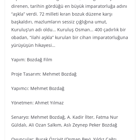
direnen, tarihin gördüğü en büyük imparatorluğa adını
“aşkla” verdi. 72 milleti kıran bozuk düzene karşı
başkaldırı, mazlumların sessiz çığlığına umut,
Kuruluş’un adı oldu… Kuruluş Osman… 400 çadırlık bir
obadan, “ilahi aşkla” kurulan bir cihan imparatorluğuna
yürüyüşün hikayesi…
Yapım: Bozdağ Fi̇lm
Proje Tasarım: Mehmet Bozdağ
Yapımcı: Mehmet Bozdağ
Yönetmen: Ahmet Yılmaz
Senaryo: Mehmet Bozdağ, A. Kadir İlter, Fatma Nur
Güldalı, Ali Ozan Salkım, Aslı Zeynep Peker Bozdağ
Oyuncular: Burak Özçivit (Osman Bey), Yıldız Çağrı