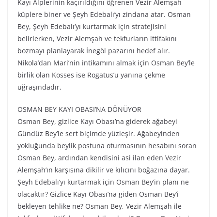
Kayı Alplerinin kaçırıldığını öğrenen Vezir Alemşah
küplere biner ve Şeyh Edebalı’yı zindana atar. Osman
Bey, Şeyh Edebalı’yı kurtarmak için stratejisini
belirlerken, Vezir Alemşah ve tekfurların ittifakını
bozmayı planlayarak İnegöl pazarını hedef alır.
Nikola’dan Mari’nin intikamını almak için Osman Bey’le
birlik olan Kosses ise Rogatus’u yanına çekme
uğraşındadır.
OSMAN BEY KAYI OBASI’NA DÖNÜYOR
Osman Bey, gizlice Kayı Obası’na giderek ağabeyi
Gündüz Bey’le sert biçimde yüzleşir. Ağabeyinden
yokluğunda beylik postuna oturmasının hesabını soran
Osman Bey, ardından kendisini asi ilan eden Vezir
Alemşah’ın karşısına dikilir ve kılıcını boğazına dayar.
Şeyh Edebalı’yı kurtarmak için Osman Bey’in planı ne
olacaktır? Gizlice Kayı Obası’na giden Osman Bey’i
bekleyen tehlike ne? Osman Bey, Vezir Alemşah ile