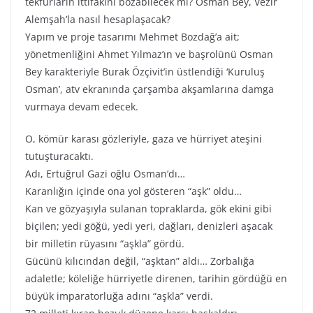
tekfurların ittifakını bozabilecek mi? Osman Bey, Vezir
Alemşah’la nasıl hesaplaşacak?
Yapım ve proje tasarımı Mehmet Bozdağ’a ait;
yönetmenliğini Ahmet Yılmaz’ın ve başrolünü Osman
Bey karakteriyle Burak Özçivit’in üstlendiği ‘Kuruluş
Osman’, atv ekranında çarşamba akşamlarına damga
vurmaya devam edecek.
O, kömür karası gözleriyle, gaza ve hürriyet ateşini
tutuşturacaktı.
Adı, Ertuğrul Gazi oğlu Osman’dı…
Karanlığın içinde ona yol gösteren “aşk” oldu…
Kan ve gözyaşıyla sulanan topraklarda, gök ekini gibi
biçilen; yedi göğü, yedi yeri, dağları, denizleri aşacak
bir milletin rüyasını “aşkla” gördü.
Gücünü kılıcından değil, “aşktan” aldı… Zorbalığa
adaletle; köleliğe hürriyetle direnen, tarihin gördüğü en
büyük imparatorluğa adını “aşkla” verdi.