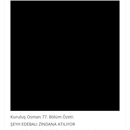
Kuruluş Osman 77. Bölüm Özeti:
ŞEYH EDEBALI ZİNDANA ATILIYOR