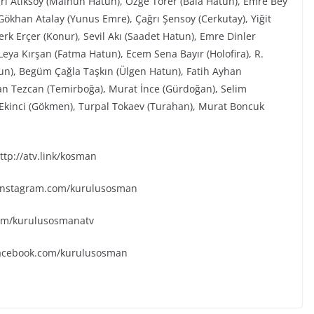
ğrı Atiksoy (Malhun Hatun), Özge Törer (Bala Hatun), Emre Bey
ökhan Atalay (Yunus Emre), Çağrı Şensoy (Cerkutay), Yiğit
rk Erçer (Konur), Sevil Akı (Saadet Hatun), Emre Dinler
eya Kırşan (Fatma Hatun), Ecem Sena Bayır (Holofira), R.
tun), Begüm Çağla Taşkın (Ülgen Hatun), Fatih Ayhan
an Tezcan (Temirboğa), Murat İnce (Gürdoğan), Selim
k Ekinci (Gökmen), Turpal Tokaev (Turahan), Murat Boncuk
tp://atv.link/kosman
.instagram.com/kurulusosman
.com/kurulusosmanatv
facebook.com/kurulusosman