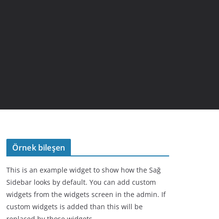
Örnek bileşen
This is an example widget to show how the Sağ
Sidebar looks by default. You can add custom
widgets from the widgets screen in the admin. If
custom widgets is added than this will be
replaced by those widgets.