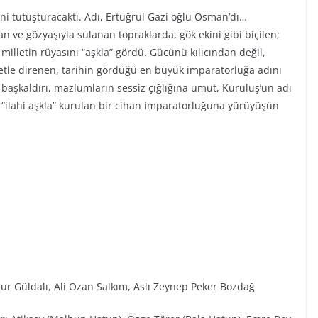
ini tutuşturacaktı. Adı, Ertuğrul Gazi oğlu Osman’dı…
n ve gözyaşıyla sulanan topraklarda, gök ekini gibi biçilen;
r milletin rüyasını “aşkla” gördü. Gücünü kılıcından değil,
iyetle direnen, tarihin gördüğü en büyük imparatorluğa adını
ı başkaldırı, mazlumların sessiz çığlığına umut, Kuruluş’un adı
“ilahi aşkla” kurulan bir cihan imparatorluğuna yürüyüşün
ur Güldalı, Ali Ozan Salkım, Aslı Zeynep Peker Bozdağ