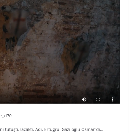
e_xI70
ini tutuşturacaktı. Adı, Ertuğrul Gazi oğlu Osman’dı…