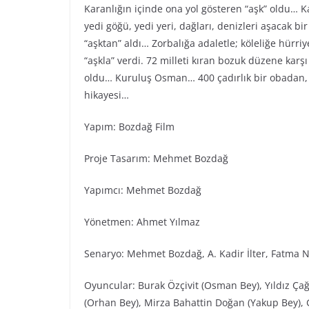
Karanlığın içinde ona yol gösteren “aşk” oldu… Ka
yedi göğü, yedi yeri, dağları, denizleri aşacak bi
“aşktan” aldı… Zorbalığa adaletle; köleliğe hürr
“aşkla” verdi. 72 milleti kıran bozuk düzene karş
oldu… Kuruluş Osman… 400 çadırlık bir obadan, 
hikayesi…
Yapım: Bozdağ Fi̇lm
Proje Tasarım: Mehmet Bozdağ
Yapımcı: Mehmet Bozdağ
Yönetmen: Ahmet Yılmaz
Senaryo: Mehmet Bozdağ, A. Kadir İlter, Fatma N
Oyuncular: Burak Özçivit (Osman Bey), Yıldız Ça
(Orhan Bey), Mirza Bahattin Doğan (Yakup Bey), G