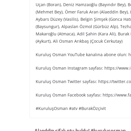
Uçan (Boran), Deniz Hamzaoğlu (Bayındır Bey), Be
(Mehmet Bey), Ömer Faruk Aran (Alaeddin Bey), L
Aybars Düzey (Vasilis), Belgin Şimşek (Gonca Ha
(Baysungur), Alpaslan Özmol (Gürbüz Alp), Tezh
Makaroğlu (Atmaca), Adil Şahin (Kara Ali), Bura
(Aykurt), Ali Osman Arıkbaş (Çocuk Cerkutay)
Kuruluş Osman YouTube kanalına abone olun: ht
Kuruluş Osman Instagram sayfası: https://www
Kuruluş Osman Twitter sayfası: https://twitter
Kuruluş Osman Facebook sayfası: https://www.
#KuruluşOsman #atv #BurakÖzçivit
Alaeddin şifalı otu buldu! #kuruluşosman