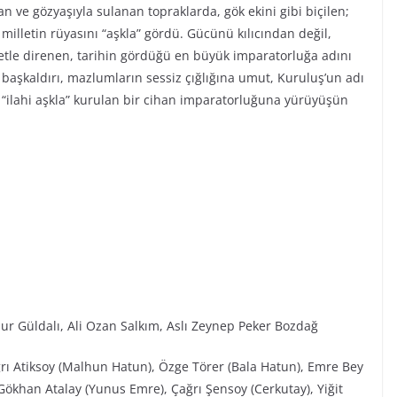
n ve gözyaşıyla sulanan topraklarda, gök ekini gibi biçilen;
r milletin rüyasını “aşkla” gördü. Gücünü kılıcından değil,
iyetle direnen, tarihin gördüğü en büyük imparatorluğa adını
ı başkaldırı, mazlumların sessiz çığlığına umut, Kuruluş’un adı
“ilahi aşkla” kurulan bir cihan imparatorluğuna yürüyüşün
ur Güldalı, Ali Ozan Salkım, Aslı Zeynep Peker Bozdağ
ğrı Atiksoy (Malhun Hatun), Özge Törer (Bala Hatun), Emre Bey
ökhan Atalay (Yunus Emre), Çağrı Şensoy (Cerkutay), Yiğit