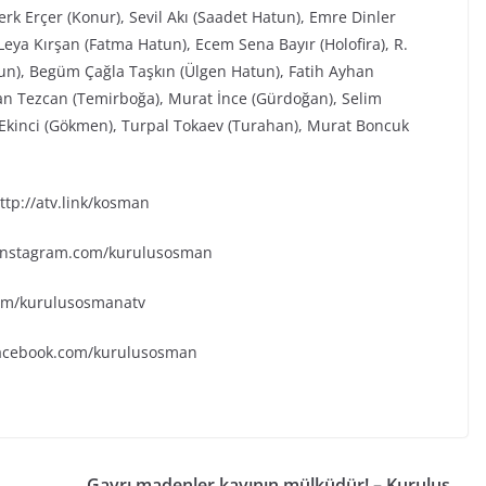
rk Erçer (Konur), Sevil Akı (Saadet Hatun), Emre Dinler
eya Kırşan (Fatma Hatun), Ecem Sena Bayır (Holofira), R.
tun), Begüm Çağla Taşkın (Ülgen Hatun), Fatih Ayhan
an Tezcan (Temirboğa), Murat İnce (Gürdoğan), Selim
k Ekinci (Gökmen), Turpal Tokaev (Turahan), Murat Boncuk
tp://atv.link/kosman
.instagram.com/kurulusosman
.com/kurulusosmanatv
facebook.com/kurulusosman
Gayrı madenler kayının mülküdür! – Kuruluş