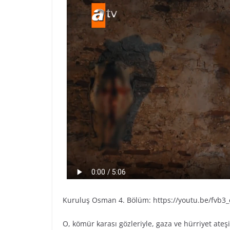
Kuruluş Osman 4. Bölüm: https://youtu.be/fvb3_
O, kömür karası gözleriyle, gaza ve hürriyet ateş