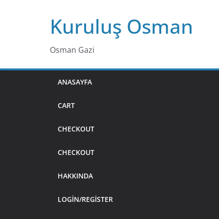
Skip
Kuruluş Osman
to
content
Osman Gazi
ANASAYFA
CART
CHECKOUT
CHECKOUT
HAKKINDA
LOGIN/REGISTER