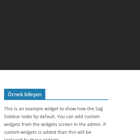
Örnek bileşen
This is an example widget to show how the Sağ
Sidebar looks by default. You can add custom
widgets from the widgets screen in the admin. If
custom widgets is added than this will be
replaced by those widgets.