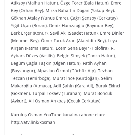
Atiksoy (Malhun Hatun), Özge Törer (Bala Hatun), Emre
Bey (Orhan Bey), Mirza Bahattin Doğan (Yakup Bey),
Gökhan Atalay (Yunus Emre), Çağrı Şensoy (Cerkutay),
Yiğit Uçan (Boran), Deniz Hamzaoğlu (Bayındır Bey),
Berk Erçer (Konur), Sevil Akı (Saadet Hatun), Emre Dinler
(Mehmet Bey), Ömer Faruk Aran (Alaeddin Bey), Leya
Kırşan (Fatma Hatun), Ecem Sena Bayır (Holofira), R.
Aybars Düzey (Vasilis), Belgin Şimşek (Gonca Hatun),
Begüm Çağla Taşkın (Ülgen Hatun), Fatih Ayhan
(Baysungur), Alpaslan Özmol (Gürbüz Alp), Tezhan
Tezcan (Temirboğa), Murat İnce (Gürdoğan), Selim
Makaroğlu (Atmaca), Adil Şahin (Kara Ali), Burak Ekinci
(Gökmen), Turpal Tokaev (Turahan), Murat Boncuk
(Aykurt), Ali Osman Arıkbaş (Çocuk Cerkutay)
Kuruluş Osman YouTube kanalına abone olun:
http://atv.link/kosman