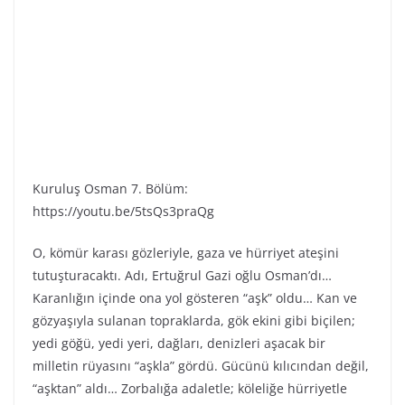
Kuruluş Osman 7. Bölüm:
https://youtu.be/5tsQs3praQg
O, kömür karası gözleriyle, gaza ve hürriyet ateşini
tutuşturacaktı. Adı, Ertuğrul Gazi oğlu Osman’dı…
Karanlığın içinde ona yol gösteren “aşk” oldu… Kan ve
gözyaşıyla sulanan topraklarda, gök ekini gibi biçilen;
yedi göğü, yedi yeri, dağları, denizleri aşacak bir
milletin rüyasını “aşkla” gördü. Gücünü kılıcından değil,
“aşktan” aldı… Zorbalığa adaletle; köleliğe hürriyetle