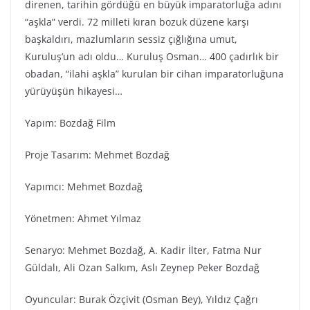
direnen, tarihin gördüğü en büyük imparatorluğa adını
“aşkla” verdi. 72 milleti kıran bozuk düzene karşı
başkaldırı, mazlumların sessiz çığlığına umut,
Kuruluş’un adı oldu… Kuruluş Osman… 400 çadırlık bir
obadan, “ilahi aşkla” kurulan bir cihan imparatorluğuna
yürüyüşün hikayesi…
Yapım: Bozdağ Fi̇lm
Proje Tasarım: Mehmet Bozdağ
Yapımcı: Mehmet Bozdağ
Yönetmen: Ahmet Yılmaz
Senaryo: Mehmet Bozdağ, A. Kadir İlter, Fatma Nur
Güldalı, Ali Ozan Salkım, Aslı Zeynep Peker Bozdağ
Oyuncular: Burak Özçivit (Osman Bey), Yıldız Çağrı