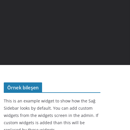
Örnek bileşen
This is an example widget to show how the Sağ
Sidebar looks by default. You can add custom
widgets from the widgets screen in the admin. If
custom widgets is added than this will be
replaced by those widgets.