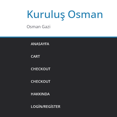
Skip
Kuruluş Osman
to
content
Osman Gazi
ANASAYFA
CART
CHECKOUT
CHECKOUT
HAKKINDA
LOGIN/REGISTER