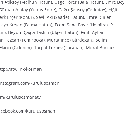
ğrı Atiksoy (Malhun Hatun), Özge Törer (Bala Hatun), Emre Bey
ökhan Atalay (Yunus Emre), Çağrı Şensoy (Cerkutay), Yiğit
rk Erçer (Konur), Sevil Akı (Saadet Hatun), Emre Dinler
eya Kırşan (Fatma Hatun), Ecem Sena Bayır (Holofira), R.
tun), Begüm Çağla Taşkın (Ülgen Hatun), Fatih Ayhan
an Tezcan (Temirboğa), Murat İnce (Gürdoğan), Selim
k Ekinci (Gökmen), Turpal Tokaev (Turahan), Murat Boncuk
tp://atv.link/kosman
.instagram.com/kurulusosman
.com/kurulusosmanatv
facebook.com/kurulusosman