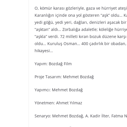
O, kömür karası gözleriyle, gaza ve hürriyet ateş
Karanlığın içinde ona yol gösteren “aşk” oldu… Ka
yedi göğü, yedi yeri, dağları, denizleri aşacak bi
“aşktan” aldı… Zorbalığa adaletle; köleliğe hürr
“aşkla” verdi. 72 milleti kıran bozuk düzene karş
oldu… Kuruluş Osman… 400 çadırlık bir obadan, 
hikayesi…
Yapım: Bozdağ Fi̇lm
Proje Tasarım: Mehmet Bozdağ
Yapımcı: Mehmet Bozdağ
Yönetmen: Ahmet Yılmaz
Senaryo: Mehmet Bozdağ, A. Kadir İlter, Fatma N