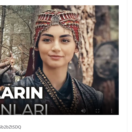
75b2bZtSDQ