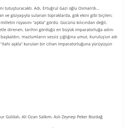
ini tutuşturacaktı. Adı, Ertuğrul Gazi oğlu Osman’dı…
n ve gözyaşıyla sulanan topraklarda, gök ekini gibi biçilen;
r milletin rüyasını “aşkla” gördü. Gücünü kılıcından değil,
iyetle direnen, tarihin gördüğü en büyük imparatorluğa adını
ı başkaldırı, mazlumların sessiz çığlığına umut, Kuruluş’un adı
“ilahi aşkla” kurulan bir cihan imparatorluğuna yürüyüşün
ur Güldalı, Ali Ozan Salkım, Aslı Zeynep Peker Bozdağ