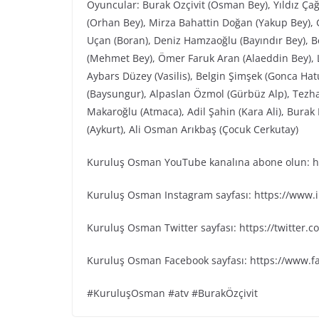
Oyuncular: Burak Özçivit (Osman Bey), Yıldız Ça
(Orhan Bey), Mirza Bahattin Doğan (Yakup Bey), G
Uçan (Boran), Deniz Hamzaoğlu (Bayındır Bey), Be
(Mehmet Bey), Ömer Faruk Aran (Alaeddin Bey), L
Aybars Düzey (Vasilis), Belgin Şimşek (Gonca Ha
(Baysungur), Alpaslan Özmol (Gürbüz Alp), Tezh
Makaroğlu (Atmaca), Adil Şahin (Kara Ali), Bura
(Aykurt), Ali Osman Arıkbaş (Çocuk Cerkutay)
Kuruluş Osman YouTube kanalına abone olun: ht
Kuruluş Osman Instagram sayfası: https://www
Kuruluş Osman Twitter sayfası: https://twitter
Kuruluş Osman Facebook sayfası: https://www.
#KuruluşOsman #atv #BurakÖzçivit