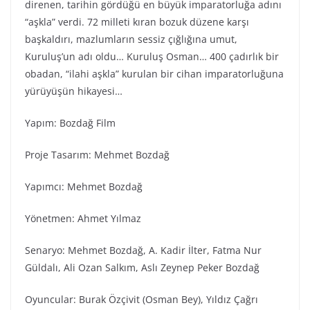
direnen, tarihin gördüğü en büyük imparatorluğa adını
“aşkla” verdi. 72 milleti kıran bozuk düzene karşı
başkaldırı, mazlumların sessiz çığlığına umut,
Kuruluş’un adı oldu… Kuruluş Osman… 400 çadırlık bir
obadan, “ilahi aşkla” kurulan bir cihan imparatorluğuna
yürüyüşün hikayesi…
Yapım: Bozdağ Fi̇lm
Proje Tasarım: Mehmet Bozdağ
Yapımcı: Mehmet Bozdağ
Yönetmen: Ahmet Yılmaz
Senaryo: Mehmet Bozdağ, A. Kadir İlter, Fatma Nur
Güldalı, Ali Ozan Salkım, Aslı Zeynep Peker Bozdağ
Oyuncular: Burak Özçivit (Osman Bey), Yıldız Çağrı