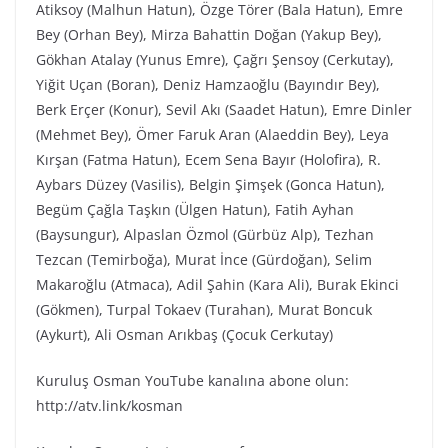
Atiksoy (Malhun Hatun), Özge Törer (Bala Hatun), Emre
Bey (Orhan Bey), Mirza Bahattin Doğan (Yakup Bey),
Gökhan Atalay (Yunus Emre), Çağrı Şensoy (Cerkutay),
Yiğit Uçan (Boran), Deniz Hamzaoğlu (Bayındır Bey),
Berk Erçer (Konur), Sevil Akı (Saadet Hatun), Emre Dinler
(Mehmet Bey), Ömer Faruk Aran (Alaeddin Bey), Leya
Kırşan (Fatma Hatun), Ecem Sena Bayır (Holofira), R.
Aybars Düzey (Vasilis), Belgin Şimşek (Gonca Hatun),
Begüm Çağla Taşkın (Ülgen Hatun), Fatih Ayhan
(Baysungur), Alpaslan Özmol (Gürbüz Alp), Tezhan
Tezcan (Temirboğa), Murat İnce (Gürdoğan), Selim
Makaroğlu (Atmaca), Adil Şahin (Kara Ali), Burak Ekinci
(Gökmen), Turpal Tokaev (Turahan), Murat Boncuk
(Aykurt), Ali Osman Arıkbaş (Çocuk Cerkutay)
Kuruluş Osman YouTube kanalına abone olun:
http://atv.link/kosman