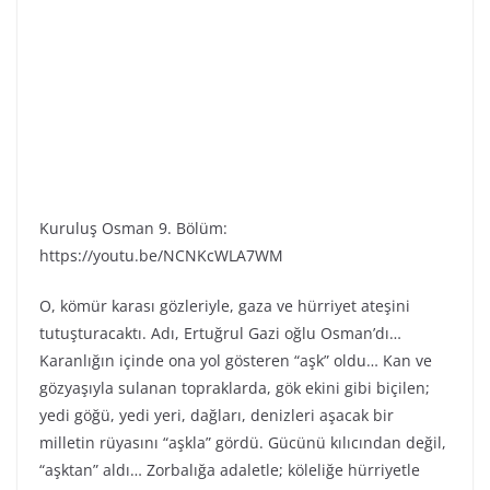
Kuruluş Osman 9. Bölüm:
https://youtu.be/NCNKcWLA7WM
O, kömür karası gözleriyle, gaza ve hürriyet ateşini
tutuşturacaktı. Adı, Ertuğrul Gazi oğlu Osman’dı…
Karanlığın içinde ona yol gösteren “aşk” oldu… Kan ve
gözyaşıyla sulanan topraklarda, gök ekini gibi biçilen;
yedi göğü, yedi yeri, dağları, denizleri aşacak bir
milletin rüyasını “aşkla” gördü. Gücünü kılıcından değil,
“aşktan” aldı… Zorbalığa adaletle; köleliğe hürriyetle