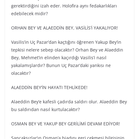
gerektirdiğini izah eder. Holofira aynı fedakarlıkları
edebilecek midir?
ORHAN BEY VE ALAEDDİN BEY, VASİLİS’İ YAKALIYOR!
Vasilis’in Uç Pazar’dan kaçtığını öğrenen Yakup Bey’in
tepkisi nelere sebep olacaktır? Orhan Bey ve Alaeddin
Bey, Mehmet’in elinden kaçırdığı Vasilis’i nasıl
yakalamışlardır? Bunun Uç Pazar’daki yankısı ne
olacaktır?
ALAEDDİN BEY’İN HAYATI TEHLİKEDE!
Alaeddin Bey’e kafesli çadırda saldırı olur. Alaeddin Bey
bu saldırıdan nasıl kurtulacaktır?
OSMAN BEY VE YAKUP BEY GERİLİMİ DEVAM EDİYOR!
Sancaksızlar’ın Osman’a biadını geri çekmesi bilgisinin