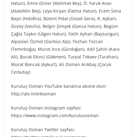
Hatun), Emre Dinler (Mehmet Bey), Ö. Faruk Aran
(Alaeddin Bey), Leya Kırşan (Fatma Hatun), Ecem Sena
Bayır (Holofira), Bülent Polat (Üstad Gera), R. Aybars
Düzey (Vasilis), Belgin Şimşek (Gonca Hatun), Begüm
Çağla Taşkın (Ülgen Hatun), Fatih Ayhan (Baysungur),
Alpaslan Özmol (Gürbüz Alp), Tezhan Tezcan
(Temirboğa), Murat İnce (Gürdoğan), Adil Şahin (Kara
Ali), Burak Ekinci (Gökmen), Turpal Tokaev (Turahan),
Murat Boncuk (Aykurt), Ali Osman Arıkbaş (Çocuk
Cerkutay)
Kuruluş Osman YouTube kanalına abone olun:
http://atv.link/kosman
Kuruluş Osman Instagram sayfası:
https://www.instagram.com/kurulusosman
Kuruluş Osman Twitter sayfası: