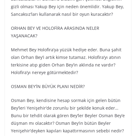
gizli olması Yakup Bey için neden önemlidir. Yakup Bey,
Sancaksız’ları kullanarak nasıl bir oyun kuracaktır?
ORHAN BEY VE HOLOFİRA ARASINDA NELER
YAŞANACAK?
Mehmet Bey Holofira’ya yüzük hediye eder. Buna şahit
olan Orhan Bey’i artık kimse tutamaz. Holofira’yı atının
terkisine atıp giden Orhan Bey’in aklında ne vardır?
Holofira’yı nereye götürmektedir?
OSMAN BEY’İN BÜYÜK PLANI NEDİR?
Osman Bey, kendisine hesap sormak için gelen bütün
Bey’leri Yenişehir’de zorunlu bir şekilde konuk eder…
Bunu bir tehdit olarak gören Bey’ler Beyler Osman Bey’e
düşman mı olacaktır? Osman Bey’in bütün Beyler
Yenişehir’deyken kapıları kapattırmasının sebebi nedir?