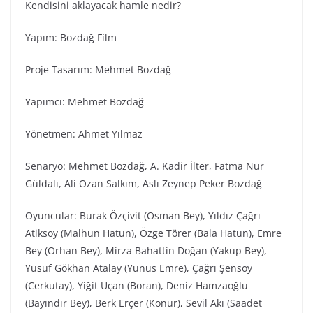
Kendisini aklayacak hamle nedir?
Yapım: Bozdağ Fi̇lm
Proje Tasarım: Mehmet Bozdağ
Yapımcı: Mehmet Bozdağ
Yönetmen: Ahmet Yılmaz
Senaryo: Mehmet Bozdağ, A. Kadir İlter, Fatma Nur
Güldalı, Ali Ozan Salkım, Aslı Zeynep Peker Bozdağ
Oyuncular: Burak Özçivit (Osman Bey), Yıldız Çağrı
Atiksoy (Malhun Hatun), Özge Törer (Bala Hatun), Emre
Bey (Orhan Bey), Mirza Bahattin Doğan (Yakup Bey),
Yusuf Gökhan Atalay (Yunus Emre), Çağrı Şensoy
(Cerkutay), Yiğit Uçan (Boran), Deniz Hamzaoğlu
(Bayındır Bey), Berk Erçer (Konur), Sevil Akı (Saadet