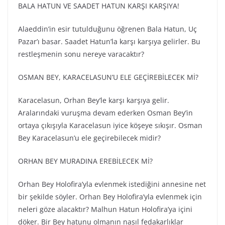
BALA HATUN VE SAADET HATUN KARŞI KARŞIYA!
Alaeddin’in esir tutulduğunu öğrenen Bala Hatun, Uç
Pazar’ı basar. Saadet Hatun’la karşı karşıya gelirler. Bu
restleşmenin sonu nereye varacaktır?
OSMAN BEY, KARACELASUN’U ELE GEÇİREBİLECEK Mİ?
Karacelasun, Orhan Bey’le karşı karşıya gelir.
Aralarındaki vuruşma devam ederken Osman Bey’in
ortaya çıkışıyla Karacelasun iyice köşeye sıkışır. Osman
Bey Karacelasun’u ele geçirebilecek midir?
ORHAN BEY MURADINA EREBİLECEK Mİ?
Orhan Bey Holofira’yla evlenmek istediğini annesine net
bir şekilde söyler. Orhan Bey Holofira’yla evlenmek için
neleri göze alacaktır? Malhun Hatun Holofira’ya içini
döker. Bir Bey hatunu olmanın nasıl fedakarlıklar