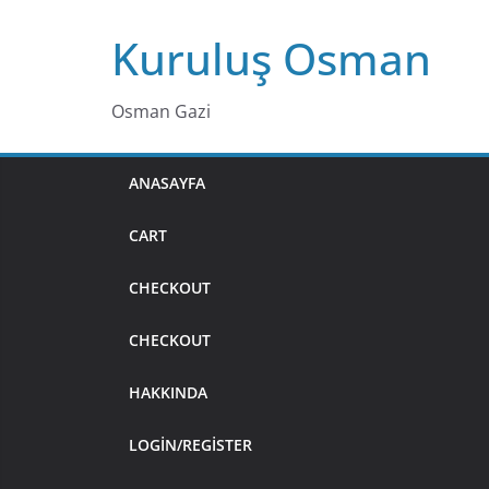
Skip
Kuruluş Osman
to
content
Osman Gazi
ANASAYFA
CART
CHECKOUT
CHECKOUT
HAKKINDA
LOGIN/REGISTER