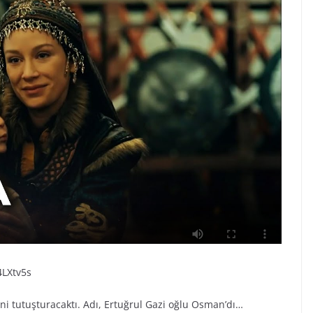
4LXtv5s
ini tutuşturacaktı. Adı, Ertuğrul Gazi oğlu Osman’dı…