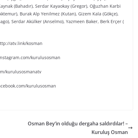
aynak (Bahadır), Serdar Kayaokay (Gregor), Oğuzhan Karbi
(Aktemur), Burak Alp Yenilmez (Kutan), Gizem Kala (Gökçe),
go), Serdar Akülker (Anselmo), Yazmeen Baker, Berk Erçer (
tp://atv.link/kosman
.instagram.com/kurulusosman
.com/kurulusosmanatv
facebook.com/kurulusosman
Osman Bey’in olduğu dergaha saldırdılar! –
Kuruluş Osman