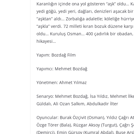
Karanlığın içinde ona yol gösteren “aşk” oldu… Ka
yedi göğü, yedi yeri, dağları, denizleri aşacak bi
“aşktan” aldı… Zorbalığa adaletle; köleliğe hürr
“aşkla” verdi. 72 milleti kıran bozuk düzene karş
oldu… Kuruluş Osman… 400 çadırlık bir obadan, 
hikayesi…
Yapım: Bozdağ Film
Yapımcı: Mehmet Bozdağ
Yönetmen: Ahmet Yılmaz
Senaryo: Mehmet Bozdağ, İsa Yıldız, Mehmet İlke
Güldalı, Ali Ozan Salkım, Abdulkadir İlter
Oyuncular: Burak Özçivit (Osman), Yıldız Çağrı Ati
Özge Törer (Bala), Rüzgar Aksoy (Turgut), Çağrı 
(Demirci), Emin Gürsoy (Kumral Abdal), Buse Arsl