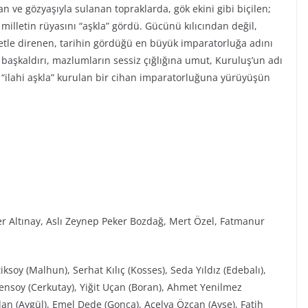
n ve gözyaşıyla sulanan topraklarda, gök ekini gibi biçilen;
r milletin rüyasını “aşkla” gördü. Gücünü kılıcından değil,
iyetle direnen, tarihin gördüğü en büyük imparatorluğa adını
ı başkaldırı, mazlumların sessiz çığlığına umut, Kuruluş’un adı
“ilahi aşkla” kurulan bir cihan imparatorluğuna yürüyüşün
r Altınay, Aslı Zeynep Peker Bozdağ, Mert Özel, Fatmanur
ksoy (Malhun), Serhat Kılıç (Kosses), Seda Yıldız (Edebalı),
Şensoy (Cerkutay), Yiğit Uçan (Boran), Ahmet Yenilmez
an (Aygül), Emel Dede (Gonca), Açelya Özcan (Ayşe), Fatih