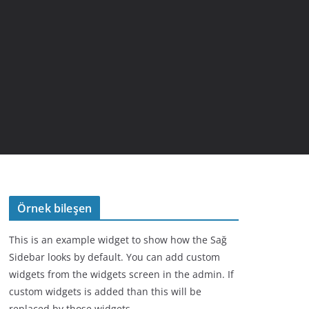
Örnek bileşen
This is an example widget to show how the Sağ
Sidebar looks by default. You can add custom
widgets from the widgets screen in the admin. If
custom widgets is added than this will be
replaced by those widgets.