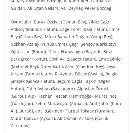
Senaryo: Mehmet Bozdağ, A. Kadir İlter, Fatma Nur
Güldalı, Ali Ozan Salkım, Aslı Zeynep Peker Bozdağ
Oyuncular: Burak Özçivit (Osman Bey), Yıldız Çağrı
Atiksoy (Malhun Hatun), Özge Törer (Bala Hatun), Emre
Bey (Orhan Bey), Mirza Bahattin Doğan (Yakup Bey),
Gökhan Atalay (Yunus Emre), Çağrı Şensoy (Cerkutay),
Yiğit Uçan (Boran), Deniz Hamzaoğlu (Bayındır Bey),
Berk Erçer (Konur), Sevil Akı (Saadet Hatun), Emre Dinler
(Mehmet Bey), Ömer Faruk Aran (Alaeddin Bey), Leya
Kırşan (Fatma Hatun), R. Aybars Düzey (Vasilis), Belgin
Şimşek (Gonca Hatun), Begüm Çağla Taşkın (Ülgen
Hatun), Fatih Ayhan (Baysungur), Alpaslan Özmol
(Gürbüz Alp), Tezhan Tezcan (Temirboğa), Murat İnce
(Gürdoğan), Selim Makaroğlu (Atmaca), Adil Şahin (Kara
Ali), Burak Ekinci (Gökmen), Turpal Tokaev (Turahan),
Murat Boncuk (Aykurt), Ali Osman Arıkbaş (Çocuk
Cerkutay)