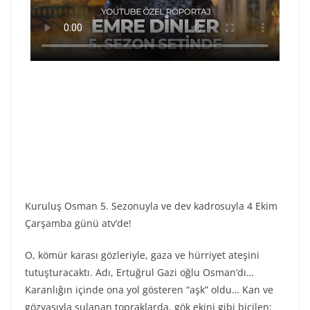
Kuruluş Osman 5. Sezonuyla ve dev kadrosuyla 4 Ekim
Çarşamba günü atv’de!
O, kömür karası gözleriyle, gaza ve hürriyet ateşini
tutuşturacaktı. Adı, Ertuğrul Gazi oğlu Osman’dı…
Karanlığın içinde ona yol gösteren “aşk” oldu… Kan ve
gözyaşıyla sulanan topraklarda, gök ekini gibi biçilen;