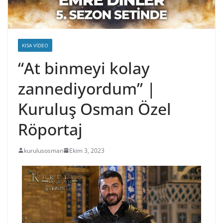
KISA VIDEO
“At binmeyi kolay
zannediyordum” |
Kuruluş Osman Özel
Röportaj
kurulusosman
Ekim 3, 2023