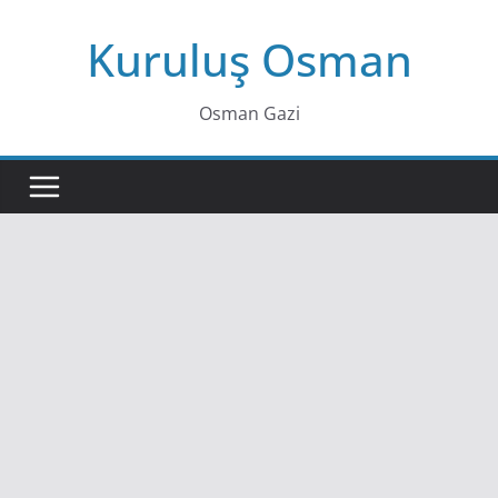
Skip
Kuruluş Osman
to
content
Osman Gazi