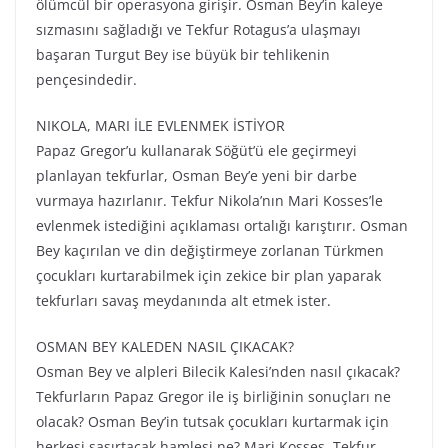
ölümcül bir operasyona girişir. Osman Bey’in kaleye
sızmasını sağladığı ve Tekfur Rotagus’a ulaşmayı
başaran Turgut Bey ise büyük bir tehlikenin
pençesindedir.
NIKOLA, MARI İLE EVLENMEK İSTİYOR
Papaz Gregor’u kullanarak Söğüt’ü ele geçirmeyi
planlayan tekfurlar, Osman Bey’e yeni bir darbe
vurmaya hazırlanır. Tekfur Nikola’nın Mari Kosses’le
evlenmek istediğini açıklaması ortalığı karıştırır. Osman
Bey kaçırılan ve din değiştirmeye zorlanan Türkmen
çocukları kurtarabilmek için zekice bir plan yaparak
tekfurları savaş meydanında alt etmek ister.
OSMAN BEY KALEDEN NASIL ÇIKACAK?
Osman Bey ve alpleri Bilecik Kalesi’nden nasıl çıkacak?
Tekfurların Papaz Gregor ile iş birliğinin sonuçları ne
olacak? Osman Bey’in tutsak çocukları kurtarmak için
herkesi şaşırtacak hamlesi ne? Mari Kosses, Tekfur