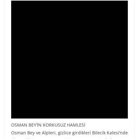
OSMAN BEY’İN KORKUSUZ HAMLESİ
Osman Bey ve Alpleri, gizlice girdikleri Bilecik Kalesi’nde