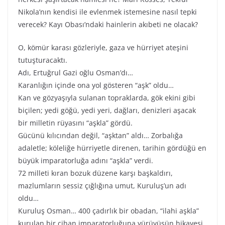
Nikola’nın kendisi ile evlenmek istemesine nasıl tepki
verecek? Kayı Obası’ndaki hainlerin akıbeti ne olacak?
O, kömür karası gözleriyle, gaza ve hürriyet ateşini
tutuşturacaktı.
Adı, Ertuğrul Gazi oğlu Osman’dı…
Karanlığın içinde ona yol gösteren “aşk” oldu…
Kan ve gözyaşıyla sulanan topraklarda, gök ekini gibi
biçilen; yedi göğü, yedi yeri, dağları, denizleri aşacak
bir milletin rüyasını “aşkla” gördü.
Gücünü kılıcından değil, “aşktan” aldı… Zorbalığa
adaletle; köleliğe hürriyetle direnen, tarihin gördüğü en
büyük imparatorluğa adını “aşkla” verdi.
72 milleti kıran bozuk düzene karşı başkaldırı,
mazlumların sessiz çığlığına umut, Kuruluş’un adı
oldu…
Kuruluş Osman… 400 çadırlık bir obadan, “ilahi aşkla”
kurulan bir cihan imparatorluğuna yürüyüşün hikayesi.