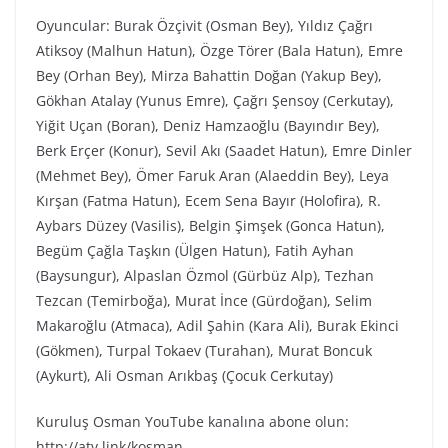
Oyuncular: Burak Özçivit (Osman Bey), Yıldız Çağrı
Atiksoy (Malhun Hatun), Özge Törer (Bala Hatun), Emre
Bey (Orhan Bey), Mirza Bahattin Doğan (Yakup Bey),
Gökhan Atalay (Yunus Emre), Çağrı Şensoy (Cerkutay),
Yiğit Uçan (Boran), Deniz Hamzaoğlu (Bayındır Bey),
Berk Erçer (Konur), Sevil Akı (Saadet Hatun), Emre Dinler
(Mehmet Bey), Ömer Faruk Aran (Alaeddin Bey), Leya
Kırşan (Fatma Hatun), Ecem Sena Bayır (Holofira), R.
Aybars Düzey (Vasilis), Belgin Şimşek (Gonca Hatun),
Begüm Çağla Taşkın (Ülgen Hatun), Fatih Ayhan
(Baysungur), Alpaslan Özmol (Gürbüz Alp), Tezhan
Tezcan (Temirboğa), Murat İnce (Gürdoğan), Selim
Makaroğlu (Atmaca), Adil Şahin (Kara Ali), Burak Ekinci
(Gökmen), Turpal Tokaev (Turahan), Murat Boncuk
(Aykurt), Ali Osman Arıkbaş (Çocuk Cerkutay)
Kuruluş Osman YouTube kanalına abone olun:
http://atv.link/kosman