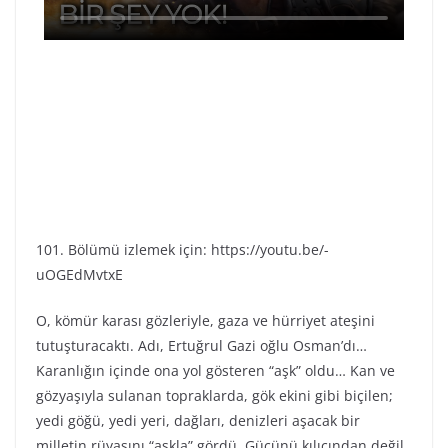
101. Bölümü izlemek için: https://youtu.be/-
uOGEdMvtxE
O, kömür karası gözleriyle, gaza ve hürriyet ateşini
tutuşturacaktı. Adı, Ertuğrul Gazi oğlu Osman’dı…
Karanlığın içinde ona yol gösteren “aşk” oldu… Kan ve
gözyaşıyla sulanan topraklarda, gök ekini gibi biçilen;
yedi göğü, yedi yeri, dağları, denizleri aşacak bir
milletin rüyasını “aşkla” gördü. Gücünü kılıcından değil,