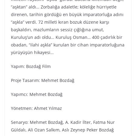
“aşktan” aldı… Zorbalığa adaletle; köleliğe hürriyetle
direnen, tarihin gördüğü en büyük imparatorluğa adını
“aşkla” verdi. 72 milleti kıran bozuk düzene karşı
başkaldırı, mazlumların sessiz çığlığına umut,
Kuruluş’un adı oldu… Kuruluş Osman… 400 çadırlık bir
obadan, “ilahi aşkla” kurulan bir cihan imparatorluğuna
yürüyüşün hikayesi…
Yapım: Bozdağ Fi̇lm
Proje Tasarım: Mehmet Bozdağ
Yapımcı: Mehmet Bozdağ
Yönetmen: Ahmet Yılmaz
Senaryo: Mehmet Bozdağ, A. Kadir İlter, Fatma Nur
Güldalı, Ali Ozan Salkım, Aslı Zeynep Peker Bozdağ