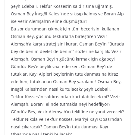
Şeyh Edebalı, Tekfur Kosses’in saldırısına uğramış,
Osman Bey İnegöl Kalesi’nde sıkışıp kalmış ve Boran Alp
ise Vezir Alemşah’ın eline düşmüştür!
Bu zor durumdan çıkmak için tüm becerisini kullanan
Osman Bey, gücünü tekfurlarla birleştiren Vezir
Alemşah’a karşı stratejisini kurar. Osman Bey’in “Burada
bey de benim devlet de benim” sözlerine karşılık; Vezir
Alemşah, Osman Bey’in gücünü kırmak için ağabeyi
Gündüz Bey’e beylik vaat ederken, Osman Bey’i de
tutuklar. Kayı Alpleri beylerinin tutuklanmasına itiraz
ederken, tutuklanan Osman Bey yaralanır! Osman Bey,
İnegöl Kalesi’nden nasıl kurtulacak? Şeyh Edebalı,
Tekfur Kosses’in saldırısından kurtulabilecek mi? Vezir
Alemşah, Boran’ı elinde tutmakla neyi hedefliyor?
Gündüz Bey, Vezir Alemşah’ın teklifine ne yanıt verecek?
Tekfur Nikola ve Tekfur Kosses, Mari’yi Kayı Obası’ndan
nasıl çıkaracak? Osman Bey’in tutuklanması Kayı
Obası’nda nasıl tepki bulacak?