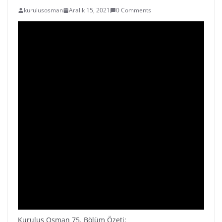
kurulusosman
Aralık 15, 2021
0 Comments
Kuruluş Osman 75. Bölüm Özeti: