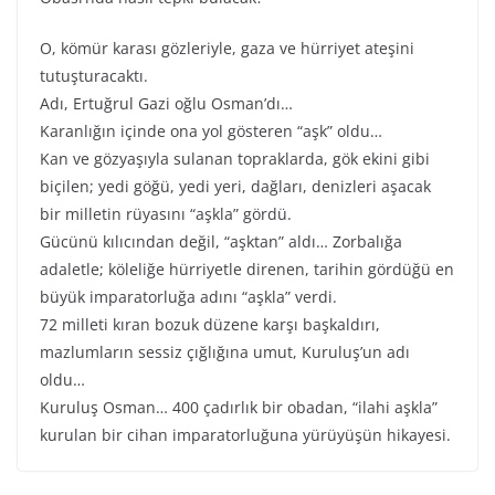
O, kömür karası gözleriyle, gaza ve hürriyet ateşini
tutuşturacaktı.
Adı, Ertuğrul Gazi oğlu Osman’dı…
Karanlığın içinde ona yol gösteren “aşk” oldu…
Kan ve gözyaşıyla sulanan topraklarda, gök ekini gibi
biçilen; yedi göğü, yedi yeri, dağları, denizleri aşacak
bir milletin rüyasını “aşkla” gördü.
Gücünü kılıcından değil, “aşktan” aldı… Zorbalığa
adaletle; köleliğe hürriyetle direnen, tarihin gördüğü en
büyük imparatorluğa adını “aşkla” verdi.
72 milleti kıran bozuk düzene karşı başkaldırı,
mazlumların sessiz çığlığına umut, Kuruluş’un adı
oldu…
Kuruluş Osman… 400 çadırlık bir obadan, “ilahi aşkla”
kurulan bir cihan imparatorluğuna yürüyüşün hikayesi.