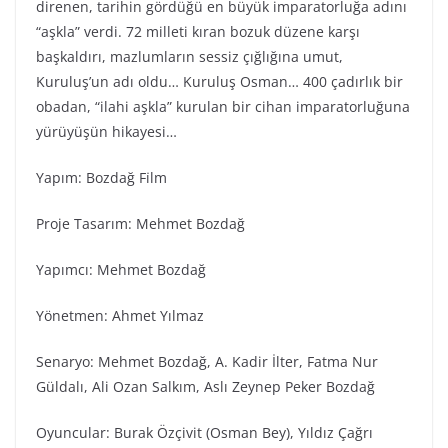
direnen, tarihin gördüğü en büyük imparatorluğa adını
“aşkla” verdi. 72 milleti kıran bozuk düzene karşı
başkaldırı, mazlumların sessiz çığlığına umut,
Kuruluş’un adı oldu… Kuruluş Osman… 400 çadırlık bir
obadan, “ilahi aşkla” kurulan bir cihan imparatorluğuna
yürüyüşün hikayesi…
Yapım: Bozdağ Fi̇lm
Proje Tasarım: Mehmet Bozdağ
Yapımcı: Mehmet Bozdağ
Yönetmen: Ahmet Yılmaz
Senaryo: Mehmet Bozdağ, A. Kadir İlter, Fatma Nur
Güldalı, Ali Ozan Salkım, Aslı Zeynep Peker Bozdağ
Oyuncular: Burak Özçivit (Osman Bey), Yıldız Çağrı