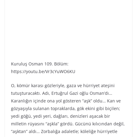
Kuruluş Osman 109. Bölüm:
https://youtu.be/Vr3cYuWO6KU
O, kömür karası gözleriyle, gaza ve hürriyet ateşini
tutuşturacaktı. Adı, Ertuğrul Gazi oğlu Osman’dı…
Karanlığın içinde ona yol gösteren “aşk” oldu… Kan ve
gözyaşıyla sulanan topraklarda, gök ekini gibi biçilen;
yedi göğü, yedi yeri, dağları, denizleri aşacak bir
milletin rüyasını “aşkla” gördü. Gücünü kılıcından değil,
“aşktan” aldı… Zorbalığa adaletle; köleliğe hürriyetle