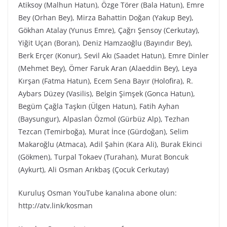
Atiksoy (Malhun Hatun), Özge Törer (Bala Hatun), Emre
Bey (Orhan Bey), Mirza Bahattin Doğan (Yakup Bey),
Gökhan Atalay (Yunus Emre), Çağrı Şensoy (Cerkutay),
Yiğit Uçan (Boran), Deniz Hamzaoğlu (Bayındır Bey),
Berk Erçer (Konur), Sevil Akı (Saadet Hatun), Emre Dinler
(Mehmet Bey), Ömer Faruk Aran (Alaeddin Bey), Leya
Kırşan (Fatma Hatun), Ecem Sena Bayır (Holofira), R.
Aybars Düzey (Vasilis), Belgin Şimşek (Gonca Hatun),
Begüm Çağla Taşkın (Ülgen Hatun), Fatih Ayhan
(Baysungur), Alpaslan Özmol (Gürbüz Alp), Tezhan
Tezcan (Temirboğa), Murat İnce (Gürdoğan), Selim
Makaroğlu (Atmaca), Adil Şahin (Kara Ali), Burak Ekinci
(Gökmen), Turpal Tokaev (Turahan), Murat Boncuk
(Aykurt), Ali Osman Arıkbaş (Çocuk Cerkutay)
Kuruluş Osman YouTube kanalına abone olun:
http://atv.link/kosman