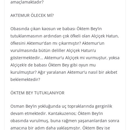
amaçlamaktadır?
AKTEMUR ÖLECEK Mİ?
Obasında çıkan kaosun ve babası Öktem Bey’in
tutuklanmasının ardından çok öfkeli olan Alçiçek Hatun,
öfkesini Aktemur’dan mı çıkarmıştır? Aktemur’un
vurulmasında bütün deliller Alçiçek Hatun’u
göstermektedir… Aktemur’u Alçiçek mi vurmuştur, yoksa
Alçiçek’e de babası Öktem Bey gibi oyun mu
kurulmuştur? Ağır yaralanan Aktemur’u nasıl bir akıbet
beklemektedir?
ÖKTEM BEY TUTUKLANIYOR
Osman Bey’in yokluğunda uç topraklarında gerginlik
devam etmektedir. Kantakuzenos; Öktem Bey’in
obasında vurulmuş, buna rağmen yaşananlardan sonra
amacına bir adım daha yaklaşmıştır. Öktem Bey ise