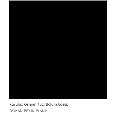
Kuruluş Osman 102. Bölüm Özeti:
OSMAN BEY’İN PLANI!