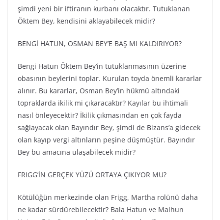
şimdi yeni bir iftiranın kurbanı olacaktır. Tutuklanan
Öktem Bey, kendisini aklayabilecek midir?
BENGİ HATUN, OSMAN BEY’E BAŞ MI KALDIRIYOR?
Bengi Hatun Öktem Bey’in tutuklanmasının üzerine
obasının beylerini toplar. Kurulan toyda önemli kararlar
alınır. Bu kararlar, Osman Bey’in hükmü altındaki
topraklarda ikilik mi çıkaracaktır? Kayılar bu ihtimali
nasıl önleyecektir? İkilik çıkmasından en çok fayda
sağlayacak olan Bayındır Bey, şimdi de Bizans’a gidecek
olan kayıp vergi altınların peşine düşmüştür. Bayındır
Bey bu amacına ulaşabilecek midir?
FRIGG’İN GERÇEK YÜZÜ ORTAYA ÇIKIYOR MU?
Kötülüğün merkezinde olan Frigg, Martha rolünü daha
ne kadar sürdürebilecektir? Bala Hatun ve Malhun