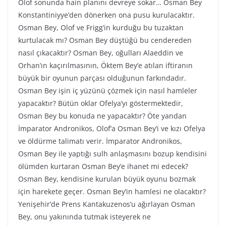
Olof sonunda hain planını devreye sokar… Osman Bey
Konstantiniyye’den dönerken ona pusu kurulacaktır.
Osman Bey, Olof ve Frigg’in kurduğu bu tuzaktan
kurtulacak mı? Osman Bey düştüğü bu cendereden
nasıl çıkacaktır? Osman Bey, oğulları Alaeddin ve
Orhan’ın kaçırılmasının, Öktem Bey’e atılan iftiranın
büyük bir oyunun parçası olduğunun farkındadır.
Osman Bey işin iç yüzünü çözmek için nasıl hamleler
yapacaktır? Bütün oklar Ofelya’yı göstermektedir,
Osman Bey bu konuda ne yapacaktır? Öte yandan
İmparator Andronikos, Olof’a Osman Bey’i ve kızı Ofelya
ve öldürme talimatı verir. İmparator Andronikos,
Osman Bey ile yaptığı sulh anlaşmasını bozup kendisini
ölümden kurtaran Osman Bey’e ihanet mi edecek?
Osman Bey, kendisine kurulan büyük oyunu bozmak
için harekete geçer. Osman Bey’in hamlesi ne olacaktır?
Yenişehir’de Prens Kantakuzenos’u ağırlayan Osman
Bey, onu yakınında tutmak isteyerek ne