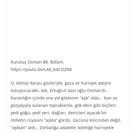
Kuruluş Osman 88. Bölüm:
https://youtu.be/LA0_b4COZtM
O, kömür karası gözleriyle, gaza ve hürriyet ateşini
tutuşturacaktı. Adı, Ertuğrul Gazi oğlu Osman’dı…
Karanlığın içinde ona yol gösteren “aşk” oldu… Kan ve
gözyaşıyla sulanan topraklarda, gök ekini gibi biçilen;
yedi göğü, yedi yeri, dağları, denizleri aşacak bir
milletin rüyasını “aşkla” gördü. Gücünü kılıcından değil,
“aşktan” aldı… Zorbalığa adaletle; köleliğe hürriyetle