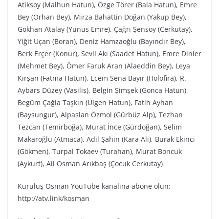
Atiksoy (Malhun Hatun), Özge Törer (Bala Hatun), Emre
Bey (Orhan Bey), Mirza Bahattin Doğan (Yakup Bey),
Gökhan Atalay (Yunus Emre), Çağrı Şensoy (Cerkutay),
Yiğit Uçan (Boran), Deniz Hamzaoğlu (Bayındır Bey),
Berk Erçer (Konur), Sevil Akı (Saadet Hatun), Emre Dinler
(Mehmet Bey), Ömer Faruk Aran (Alaeddin Bey), Leya
Kırşan (Fatma Hatun), Ecem Sena Bayır (Holofira), R.
Aybars Düzey (Vasilis), Belgin Şimşek (Gonca Hatun),
Begüm Çağla Taşkın (Ülgen Hatun), Fatih Ayhan
(Baysungur), Alpaslan Özmol (Gürbüz Alp), Tezhan
Tezcan (Temirboğa), Murat İnce (Gürdoğan), Selim
Makaroğlu (Atmaca), Adil Şahin (Kara Ali), Burak Ekinci
(Gökmen), Turpal Tokaev (Turahan), Murat Boncuk
(Aykurt), Ali Osman Arıkbaş (Çocuk Cerkutay)
Kuruluş Osman YouTube kanalına abone olun:
http://atv.link/kosman