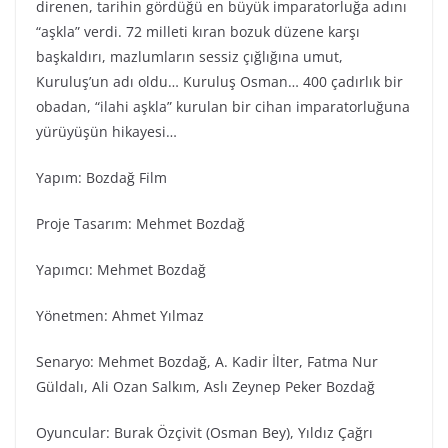
direnen, tarihin gördüğü en büyük imparatorluğa adını
“aşkla” verdi. 72 milleti kıran bozuk düzene karşı
başkaldırı, mazlumların sessiz çığlığına umut,
Kuruluş’un adı oldu… Kuruluş Osman… 400 çadırlık bir
obadan, “ilahi aşkla” kurulan bir cihan imparatorluğuna
yürüyüşün hikayesi…
Yapım: Bozdağ Fi̇lm
Proje Tasarım: Mehmet Bozdağ
Yapımcı: Mehmet Bozdağ
Yönetmen: Ahmet Yılmaz
Senaryo: Mehmet Bozdağ, A. Kadir İlter, Fatma Nur
Güldalı, Ali Ozan Salkım, Aslı Zeynep Peker Bozdağ
Oyuncular: Burak Özçivit (Osman Bey), Yıldız Çağrı