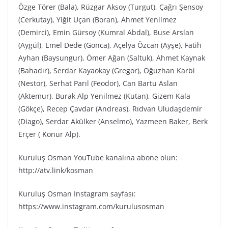
Özge Törer (Bala), Rüzgar Aksoy (Turgut), Çağrı Şensoy
(Cerkutay), Yiğit Uçan (Boran), Ahmet Yenilmez
(Demirci), Emin Gürsoy (Kumral Abdal), Buse Arslan
(Aygül), Emel Dede (Gonca), Açelya Özcan (Ayşe), Fatih
Ayhan (Baysungur), Ömer Ağan (Saltuk), Ahmet Kaynak
(Bahadır), Serdar Kayaokay (Gregor), Oğuzhan Karbi
(Nestor), Serhat Parıl (Feodor), Can Bartu Aslan
(Aktemur), Burak Alp Yenilmez (Kutan), Gizem Kala
(Gökçe), Recep Çavdar (Andreas), Rıdvan Uludaşdemir
(Diago), Serdar Akülker (Anselmo), Yazmeen Baker, Berk
Erçer ( Konur Alp).
Kuruluş Osman YouTube kanalına abone olun:
http://atv.link/kosman
Kuruluş Osman Instagram sayfası:
https://www.instagram.com/kurulusosman