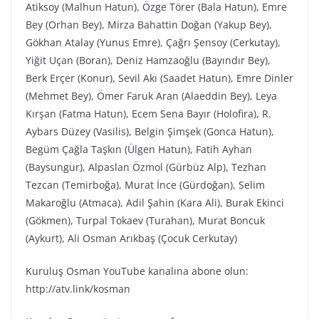
Atiksoy (Malhun Hatun), Özge Törer (Bala Hatun), Emre
Bey (Orhan Bey), Mirza Bahattin Doğan (Yakup Bey),
Gökhan Atalay (Yunus Emre), Çağrı Şensoy (Cerkutay),
Yiğit Uçan (Boran), Deniz Hamzaoğlu (Bayındır Bey),
Berk Erçer (Konur), Sevil Akı (Saadet Hatun), Emre Dinler
(Mehmet Bey), Ömer Faruk Aran (Alaeddin Bey), Leya
Kırşan (Fatma Hatun), Ecem Sena Bayır (Holofira), R.
Aybars Düzey (Vasilis), Belgin Şimşek (Gonca Hatun),
Begüm Çağla Taşkın (Ülgen Hatun), Fatih Ayhan
(Baysungur), Alpaslan Özmol (Gürbüz Alp), Tezhan
Tezcan (Temirboğa), Murat İnce (Gürdoğan), Selim
Makaroğlu (Atmaca), Adil Şahin (Kara Ali), Burak Ekinci
(Gökmen), Turpal Tokaev (Turahan), Murat Boncuk
(Aykurt), Ali Osman Arıkbaş (Çocuk Cerkutay)
Kuruluş Osman YouTube kanalına abone olun:
http://atv.link/kosman