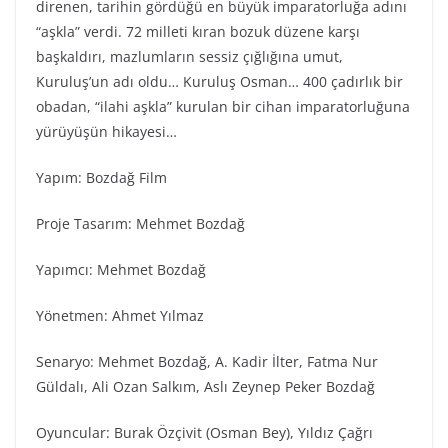
direnen, tarihin gördüğü en büyük imparatorluğa adını
“aşkla” verdi. 72 milleti kıran bozuk düzene karşı
başkaldırı, mazlumların sessiz çığlığına umut,
Kuruluş’un adı oldu… Kuruluş Osman… 400 çadırlık bir
obadan, “ilahi aşkla” kurulan bir cihan imparatorluğuna
yürüyüşün hikayesi…
Yapım: Bozdağ Fi̇lm
Proje Tasarım: Mehmet Bozdağ
Yapımcı: Mehmet Bozdağ
Yönetmen: Ahmet Yılmaz
Senaryo: Mehmet Bozdağ, A. Kadir İlter, Fatma Nur
Güldalı, Ali Ozan Salkım, Aslı Zeynep Peker Bozdağ
Oyuncular: Burak Özçivit (Osman Bey), Yıldız Çağrı