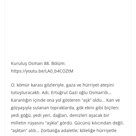
Kuruluş Osman 88. Bölüm:
https://youtu.be/LA0_b4COZtM
O, kömür karası gözleriyle, gaza ve hürriyet ateşini
tutuşturacaktı. Adı, Ertuğrul Gazi oğlu Osman’dı…
Karanlığın içinde ona yol gösteren “aşk” oldu… Kan ve
gözyaşıyla sulanan topraklarda, gök ekini gibi biçilen;
yedi göğü, yedi yeri, dağları, denizleri aşacak bir
milletin rüyasını “aşkla” gördü. Gücünü kılıcından değil,
“aşktan” aldı… Zorbalığa adaletle; köleliğe hürriyetle