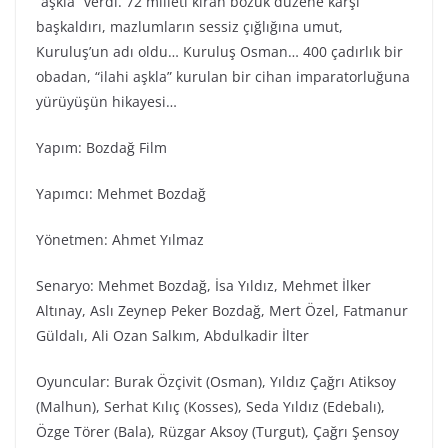
“aşkla” verdi. 72 milleti kıran bozuk düzene karşı
başkaldırı, mazlumların sessiz çığlığına umut,
Kuruluş’un adı oldu… Kuruluş Osman… 400 çadırlık bir
obadan, “ilahi aşkla” kurulan bir cihan imparatorluğuna
yürüyüşün hikayesi…
Yapım: Bozdağ Film
Yapımcı: Mehmet Bozdağ
Yönetmen: Ahmet Yılmaz
Senaryo: Mehmet Bozdağ, İsa Yıldız, Mehmet İlker
Altınay, Aslı Zeynep Peker Bozdağ, Mert Özel, Fatmanur
Güldalı, Ali Ozan Salkım, Abdulkadir İlter
Oyuncular: Burak Özçivit (Osman), Yıldız Çağrı Atiksoy
(Malhun), Serhat Kılıç (Kosses), Seda Yıldız (Edebalı),
Özge Törer (Bala), Rüzgar Aksoy (Turgut), Çağrı Şensoy