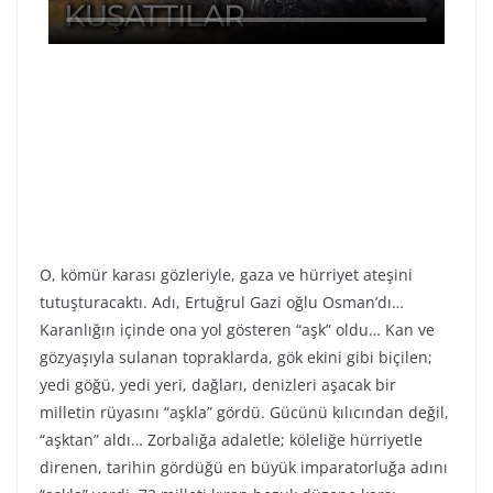
O, kömür karası gözleriyle, gaza ve hürriyet ateşini
tutuşturacaktı. Adı, Ertuğrul Gazi oğlu Osman’dı…
Karanlığın içinde ona yol gösteren “aşk” oldu… Kan ve
gözyaşıyla sulanan topraklarda, gök ekini gibi biçilen;
yedi göğü, yedi yeri, dağları, denizleri aşacak bir
milletin rüyasını “aşkla” gördü. Gücünü kılıcından değil,
“aşktan” aldı… Zorbalığa adaletle; köleliğe hürriyetle
direnen, tarihin gördüğü en büyük imparatorluğa adını