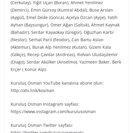
(Cerkutay), Yiğit Uçan (Boran), Ahmet Yenilmez
(Demirci), Emin Gürsoy (Kumral Abdal), Buse Arslan
(Aygül), Emel Dede (Gonca), Açelya Özcan (Ayşe), Fatih
Ayhan (Baysungur), Ömer Ağan (Saltuk), Ahmet Kaynak
(Bahadır), Serdar Kayaokay (Gregor), Oğuzhan Karbi
(Nestor), Serhat Parıl (Feodor), Can Bartu Aslan
(Aktemur), Burak Alp Yenilmez (Kutan), Gizem Kala
(Gökçe), Recep Çavdar (Andreas), Rıdvan Uludaşdemir
(Diago), Serdar Akülker (Anselmo), Yazmeen Baker, Berk
Erçer ( Konur Alp).
Kuruluş Osman YouTube kanalına abone olun:
http://atv.link/kosman
Kuruluş Osman Instagram sayfası:
https://www.instagram.com/kurulusosman
Kuruluş Osman Twitter sayfası:
https://twitter.com/kurulusosmanatv