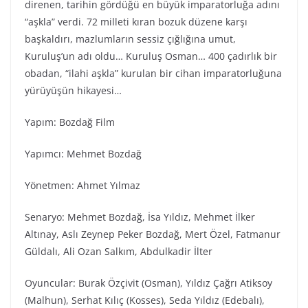
direnen, tarihin gördüğü en büyük imparatorluğa adını
“aşkla” verdi. 72 milleti kıran bozuk düzene karşı
başkaldırı, mazlumların sessiz çığlığına umut,
Kuruluş’un adı oldu… Kuruluş Osman… 400 çadırlık bir
obadan, “ilahi aşkla” kurulan bir cihan imparatorluğuna
yürüyüşün hikayesi…
Yapım: Bozdağ Film
Yapımcı: Mehmet Bozdağ
Yönetmen: Ahmet Yılmaz
Senaryo: Mehmet Bozdağ, İsa Yıldız, Mehmet İlker
Altınay, Aslı Zeynep Peker Bozdağ, Mert Özel, Fatmanur
Güldalı, Ali Ozan Salkım, Abdulkadir İlter
Oyuncular: Burak Özçivit (Osman), Yıldız Çağrı Atiksoy
(Malhun), Serhat Kılıç (Kosses), Seda Yıldız (Edebalı),