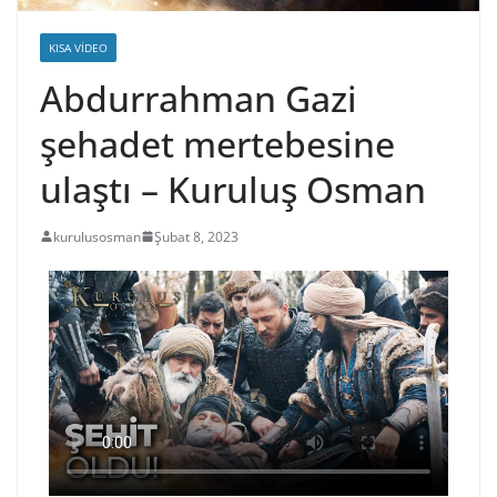
KISA VIDEO
Abdurrahman Gazi
şehadet mertebesine
ulaştı – Kuruluş Osman
kurulusosman
Şubat 8, 2023