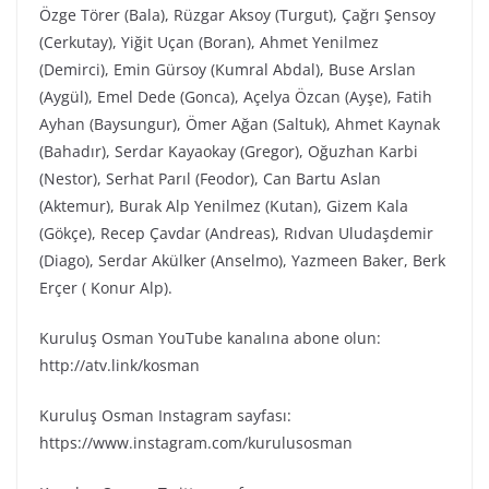
Özge Törer (Bala), Rüzgar Aksoy (Turgut), Çağrı Şensoy
(Cerkutay), Yiğit Uçan (Boran), Ahmet Yenilmez
(Demirci), Emin Gürsoy (Kumral Abdal), Buse Arslan
(Aygül), Emel Dede (Gonca), Açelya Özcan (Ayşe), Fatih
Ayhan (Baysungur), Ömer Ağan (Saltuk), Ahmet Kaynak
(Bahadır), Serdar Kayaokay (Gregor), Oğuzhan Karbi
(Nestor), Serhat Parıl (Feodor), Can Bartu Aslan
(Aktemur), Burak Alp Yenilmez (Kutan), Gizem Kala
(Gökçe), Recep Çavdar (Andreas), Rıdvan Uludaşdemir
(Diago), Serdar Akülker (Anselmo), Yazmeen Baker, Berk
Erçer ( Konur Alp).
Kuruluş Osman YouTube kanalına abone olun:
http://atv.link/kosman
Kuruluş Osman Instagram sayfası:
https://www.instagram.com/kurulusosman