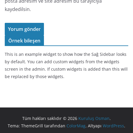
posta adresim ve site adresim bu tarayıcıya
kaydedilsin.
Örnek bileşen
This is an example widget to show how the Sağ Sidebar looks
by default. You can add custom widgets from the widgets
screen in the admin. If custom widgets is added than this will
be replaced by those widgets.
Tüm hakları saklıdır © 2026
Kuruluş Osman
.
Tema: ThemeGrill tarafından
ColorMag
. Altyapı
WordPress
.