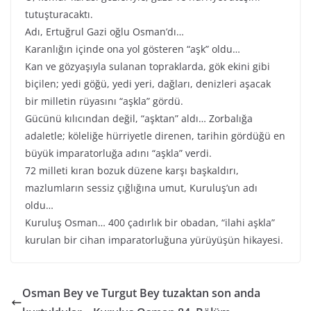
tutuşturacaktı.
Adı, Ertuğrul Gazi oğlu Osman’dı…
Karanlığın içinde ona yol gösteren “aşk” oldu…
Kan ve gözyaşıyla sulanan topraklarda, gök ekini gibi
biçilen; yedi göğü, yedi yeri, dağları, denizleri aşacak
bir milletin rüyasını “aşkla” gördü.
Gücünü kılıcından değil, “aşktan” aldı… Zorbalığa
adaletle; köleliğe hürriyetle direnen, tarihin gördüğü en
büyük imparatorluğa adını “aşkla” verdi.
72 milleti kıran bozuk düzene karşı başkaldırı,
mazlumların sessiz çığlığına umut, Kuruluş’un adı
oldu…
Kuruluş Osman… 400 çadırlık bir obadan, “ilahi aşkla”
kurulan bir cihan imparatorluğuna yürüyüşün hikayesi.
Osman Bey ve Turgut Bey tuzaktan son anda