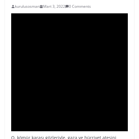
kurulusosman
Mart 3, 2022
0 Comments
O, kömür karası gözleriyle, gaza ve hürriyet ateşini