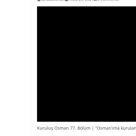
Kuruluş Osman 77. Bölüm | ”Osman’ıma kurulan t