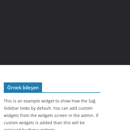
Örnek bileşen
This is an example widget to show how the Sağ
Sidebar looks by default. You can add custom
widgets from the widgets screen in the admin. If
custom widgets is added than this will be
replaced by those widgets.