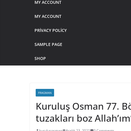
MY ACCOUNT
MY ACCOUNT
PRIVACY POLICY
SAMPLE PAGE
SHOP
FRAGMAN
Kuruluş Osman 77. B
tuzakları boz Allah’ım
kurulusosman
Aralık 23, 2021
0 Comments