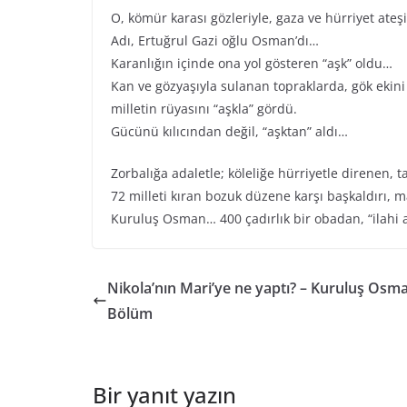
O, kömür karası gözleriyle, gaza ve hürriyet ateşi
Adı, Ertuğrul Gazi oğlu Osman’dı…
Karanlığın içinde ona yol gösteren “aşk” oldu…
Kan ve gözyaşıyla sulanan topraklarda, gök ekini g
milletin rüyasını “aşkla” gördü.
Gücünü kılıcından değil, “aşktan” aldı…
Zorbalığa adaletle; köleliğe hürriyetle direnen, 
72 milleti kıran bozuk düzene karşı başkaldırı, 
Kuruluş Osman… 400 çadırlık bir obadan, “ilahi 
Nikola’nın Mari’ye ne yaptı? – Kuruluş Osma
Bölüm
Bir yanıt yazın