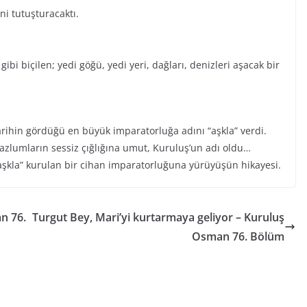
ni tutuşturacaktı.
ibi biçilen; yedi göğü, yedi yeri, dağları, denizleri aşacak bir
tarihin gördüğü en büyük imparatorluğa adını “aşkla” verdi.
mazlumların sessiz çığlığına umut, Kuruluş’un adı oldu…
aşkla” kurulan bir cihan imparatorluğuna yürüyüşün hikayesi.
n 76.
Turgut Bey, Mari’yi kurtarmaya geliyor – Kuruluş
Osman 76. Bölüm