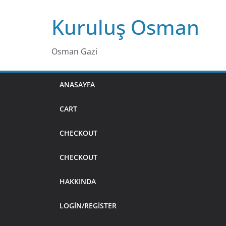
Skip
Kuruluş Osman
to
content
Osman Gazi
ANASAYFA
CART
CHECKOUT
CHECKOUT
HAKKINDA
LOGIN/REGISTER