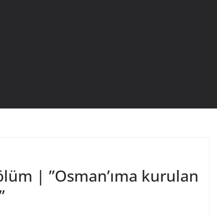
ölüm | ”Osman’ıma kurulan
”