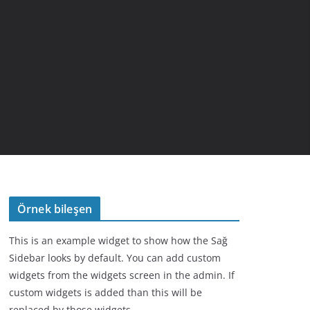
Örnek bileşen
This is an example widget to show how the Sağ
Sidebar looks by default. You can add custom
widgets from the widgets screen in the admin. If
custom widgets is added than this will be
replaced by those widgets.