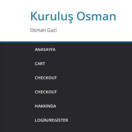
Skip
Kuruluş Osman
to
content
Osman Gazi
ANASAYFA
CART
CHECKOUT
CHECKOUT
HAKKINDA
LOGIN/REGISTER