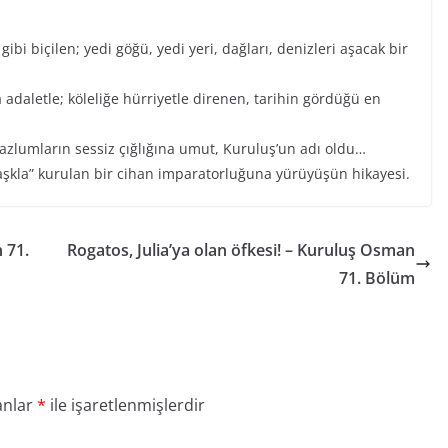
ibi biçilen; yedi göğü, yedi yeri, dağları, denizleri aşacak bir
 adaletle; köleliğe hürriyetle direnen, tarihin gördüğü en
mazlumların sessiz çığlığına umut, Kuruluş’un adı oldu…
aşkla” kurulan bir cihan imparatorluğuna yürüyüşün hikayesi.
 71.
Rogatos, Julia’ya olan öfkesi! – Kuruluş Osman
71. Bölüm
anlar
*
ile işaretlenmişlerdir