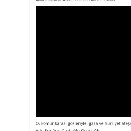
O, kömür karası gözleriyle, gaza ve hürriyet ateşi
Adı, Ertuğrul Gazi oğlu Osman’dı…