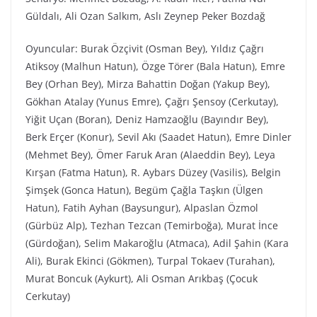
Güldalı, Ali Ozan Salkım, Aslı Zeynep Peker Bozdağ
Oyuncular: Burak Özçivit (Osman Bey), Yıldız Çağrı
Atiksoy (Malhun Hatun), Özge Törer (Bala Hatun), Emre
Bey (Orhan Bey), Mirza Bahattin Doğan (Yakup Bey),
Gökhan Atalay (Yunus Emre), Çağrı Şensoy (Cerkutay),
Yiğit Uçan (Boran), Deniz Hamzaoğlu (Bayındır Bey),
Berk Erçer (Konur), Sevil Akı (Saadet Hatun), Emre Dinler
(Mehmet Bey), Ömer Faruk Aran (Alaeddin Bey), Leya
Kırşan (Fatma Hatun), R. Aybars Düzey (Vasilis), Belgin
Şimşek (Gonca Hatun), Begüm Çağla Taşkın (Ülgen
Hatun), Fatih Ayhan (Baysungur), Alpaslan Özmol
(Gürbüz Alp), Tezhan Tezcan (Temirboğa), Murat İnce
(Gürdoğan), Selim Makaroğlu (Atmaca), Adil Şahin (Kara
Ali), Burak Ekinci (Gökmen), Turpal Tokaev (Turahan),
Murat Boncuk (Aykurt), Ali Osman Arıkbaş (Çocuk
Cerkutay)