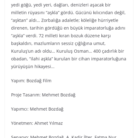
yedi göğü, yedi yeri, dağları, denizleri aşacak bir
milletin rüyasını “aşkla” gördü. Gücünü kılıcından değil,
“aşktan” aldı… Zorbalığa adaletle; köleliğe hürriyetle
direnen, tarihin gördüğü en büyük imparatorluğa adını
“aşkla” verdi. 72 milleti kıran bozuk düzene karşı
başkaldırı, mazlumların sessiz çığlığına umut,
Kuruluş’un adı oldu… Kuruluş Osman… 400 çadırlık bir
obadan, “ilahi aşkla” kurulan bir cihan imparatorluğuna
yürüyüşün hikayesi…
Yapım: Bozdağ Fi̇lm
Proje Tasarım: Mehmet Bozdağ
Yapımcı: Mehmet Bozdağ
Yönetmen: Ahmet Yılmaz
Senaryo: Mehmet Bozdağ, A. Kadir İlter, Fatma Nur