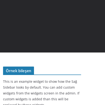
Örnek bileşen
This is an example widget to show how the Sağ
Sidebar looks by default. You can add custom
widgets from the widgets screen in the admin. If
custom widgets is added than this will be
replaced by those widgets.