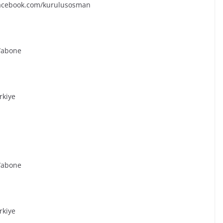
facebook.com/kurulusosman
k/abone
rkiye
k/abone
rkiye