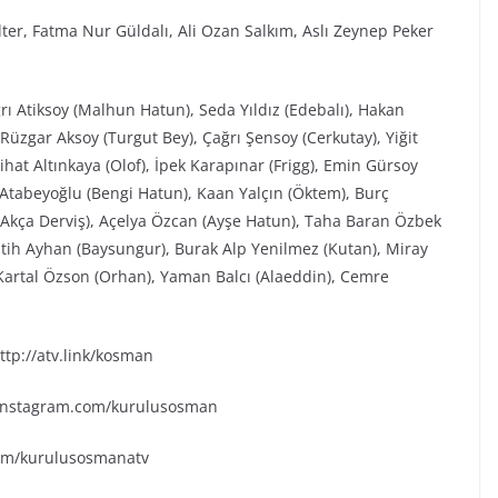
lter, Fatma Nur Güldalı, Ali Ozan Salkım, Aslı Zeynep Peker
rı Atiksoy (Malhun Hatun), Seda Yıldız (Edebalı), Hakan
Rüzgar Aksoy (Turgut Bey), Çağrı Şensoy (Cerkutay), Yiğit
hat Altınkaya (Olof), İpek Karapınar (Frigg), Emin Gürsoy
 Atabeyoğlu (Bengi Hatun), Kaan Yalçın (Öktem), Burç
(Akça Derviş), Açelya Özcan (Ayşe Hatun), Taha Baran Özbek
tih Ayhan (Baysungur), Burak Alp Yenilmez (Kutan), Miray
 Kartal Özson (Orhan), Yaman Balcı (Alaeddin), Cemre
tp://atv.link/kosman
.instagram.com/kurulusosman
.com/kurulusosmanatv