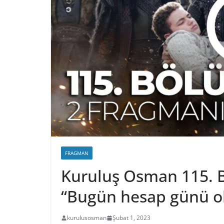
FRAGMAN
Kuruluş Osman 115. 
“Bugün hesap günü ol
kurulusosman
Şubat 1, 2023