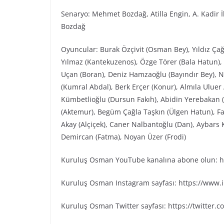
Senaryo: Mehmet Bozdağ, Atilla Engin, A. Kadir İ
Bozdağ
Oyuncular: Burak Özçivit (Osman Bey), Yıldız Çağ
Yılmaz (Kantekuzenos), Özge Törer (Bala Hatun), 
Uçan (Boran), Deniz Hamzaoğlu (Bayındır Bey), Ni
(Kumral Abdal), Berk Erçer (Konur), Almıla Uluer
Kümbetlioğlu (Dursun Fakıh), Abidin Yerebakan 
(Aktemur), Begüm Çağla Taşkın (Ülgen Hatun), Fa
Akay (Alçiçek), Caner Nalbantoğlu (Dan), Aybars
Demircan (Fatma), Noyan Üzer (Frodi)
Kuruluş Osman YouTube kanalına abone olun: ht
Kuruluş Osman Instagram sayfası: https://www
Kuruluş Osman Twitter sayfası: https://twitter