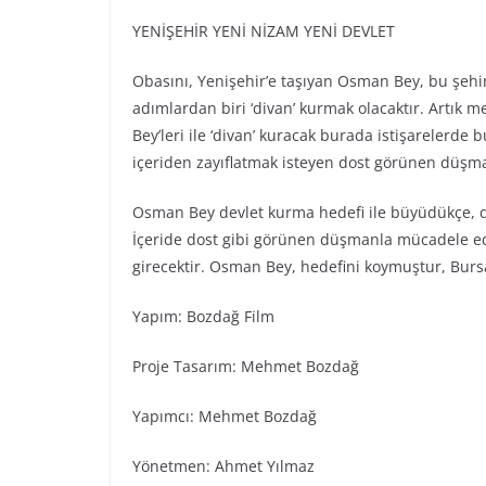
YENİŞEHİR YENİ NİZAM YENİ DEVLET
Obasını, Yenişehir’e taşıyan Osman Bey, bu şehir
adımlardan biri ‘divan’ kurmak olacaktır. Artık m
Bey’leri ile ‘divan’ kuracak burada istişarelerde
içeriden zayıflatmak isteyen dost görünen düşman
Osman Bey devlet kurma hedefi ile büyüdükçe, 
İçeride dost gibi görünen düşmanla mücadele ed
girecektir. Osman Bey, hedefini koymuştur, Bursa
Yapım: Bozdağ Fi̇lm
Proje Tasarım: Mehmet Bozdağ
Yapımcı: Mehmet Bozdağ
Yönetmen: Ahmet Yılmaz