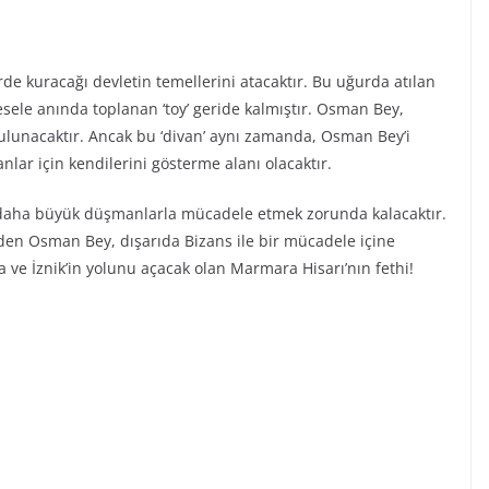
de kuracağı devletin temellerini atacaktır. Bu uğurda atılan
esele anında toplanan ‘toy’ geride kalmıştır. Osman Bey,
 bulunacaktır. Ancak bu ‘divan’ aynı zamanda, Osman Bey’i
lar için kendilerini gösterme alanı olacaktır.
daha büyük düşmanlarla mücadele etmek zorunda kalacaktır.
en Osman Bey, dışarıda Bizans ile bir mücadele içine
 ve İznik’in yolunu açacak olan Marmara Hisarı’nın fethi!