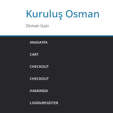
Skip
Kuruluş Osman
to
content
Osman Gazi
ANASAYFA
CART
CHECKOUT
CHECKOUT
HAKKINDA
LOGIN/REGISTER