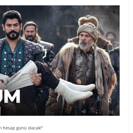
n hesap günü olacak!”