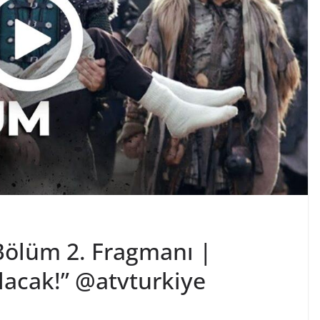
Bölüm 2. Fragmanı |
acak!” @atvturkiye